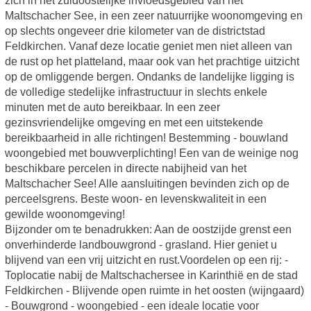
zich in het zuidoostelijke invloedsgebied van het
Maltschacher See, in een zeer natuurrijke woonomgeving en
op slechts ongeveer drie kilometer van de districtstad
Feldkirchen. Vanaf deze locatie geniet men niet alleen van
de rust op het platteland, maar ook van het prachtige uitzicht
op de omliggende bergen. Ondanks de landelijke ligging is
de volledige stedelijke infrastructuur in slechts enkele
minuten met de auto bereikbaar. In een zeer
gezinsvriendelijke omgeving en met een uitstekende
bereikbaarheid in alle richtingen! Bestemming - bouwland
woongebied met bouwverplichting! Een van de weinige nog
beschikbare percelen in directe nabijheid van het
Maltschacher See! Alle aansluitingen bevinden zich op de
perceelsgrens. Beste woon- en levenskwaliteit in een
gewilde woonomgeving!
Bijzonder om te benadrukken: Aan de oostzijde grenst een
onverhinderde landbouwgrond - grasland. Hier geniet u
blijvend van een vrij uitzicht en rust.Voordelen op een rij: -
Toplocatie nabij de Maltschachersee in Karinthië en de stad
Feldkirchen - Blijvende open ruimte in het oosten (wijngaard)
- Bouwgrond - woongebied - een ideale locatie voor