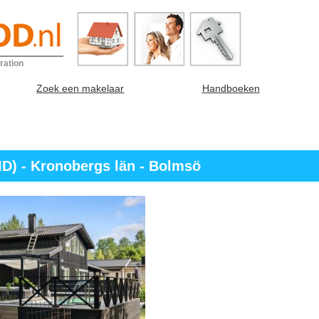
ration
Zoek een makelaar
Handboeken
D) - Kronobergs län - Bolmsö