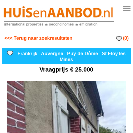
international properties
second homes
emigration
(0)
<<< Terug naar zoekresultaten
Frankrijk - Auvergne - Puy-de-Dôme - St Eloy les
Mines
Vraagprijs
€ 25.000