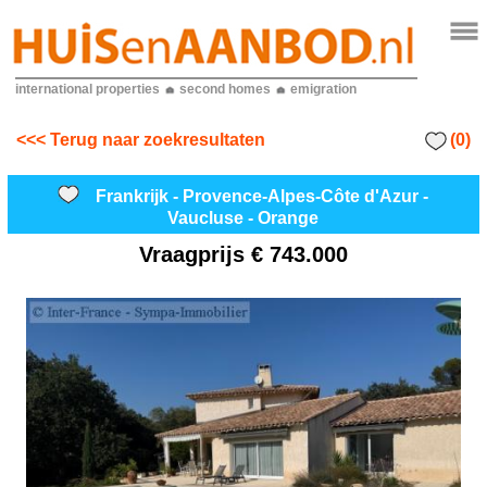
international properties
second homes
emigration
(0)
<<< Terug naar zoekresultaten
Frankrijk - Provence-Alpes-Côte d'Azur -
Vaucluse - Orange
Vraagprijs
€ 743.000