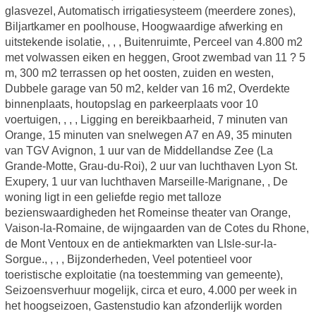
glasvezel, Automatisch irrigatiesysteem (meerdere zones),
Biljartkamer en poolhouse, Hoogwaardige afwerking en
uitstekende isolatie, , , , Buitenruimte, Perceel van 4.800 m2
met volwassen eiken en heggen, Groot zwembad van 11 ? 5
m, 300 m2 terrassen op het oosten, zuiden en westen,
Dubbele garage van 50 m2, kelder van 16 m2, Overdekte
binnenplaats, houtopslag en parkeerplaats voor 10
voertuigen, , , , Ligging en bereikbaarheid, 7 minuten van
Orange, 15 minuten van snelwegen A7 en A9, 35 minuten
van TGV Avignon, 1 uur van de Middellandse Zee (La
Grande-Motte, Grau-du-Roi), 2 uur van luchthaven Lyon St.
Exupery, 1 uur van luchthaven Marseille-Marignane, , De
woning ligt in een geliefde regio met talloze
bezienswaardigheden het Romeinse theater van Orange,
Vaison-la-Romaine, de wijngaarden van de Cotes du Rhone,
de Mont Ventoux en de antiekmarkten van LIsle-sur-la-
Sorgue., , , , Bijzonderheden, Veel potentieel voor
toeristische exploitatie (na toestemming van gemeente),
Seizoensverhuur mogelijk, circa et euro, 4.000 per week in
het hoogseizoen, Gastenstudio kan afzonderlijk worden