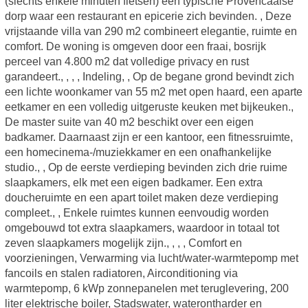
(slechts enkele minuten fietsen) een typische Provencaalse
dorp waar een restaurant en epicerie zich bevinden. , Deze
vrijstaande villa van 290 m2 combineert elegantie, ruimte en
comfort. De woning is omgeven door een fraai, bosrijk
perceel van 4.800 m2 dat volledige privacy en rust
garandeert., , , , Indeling, , Op de begane grond bevindt zich
een lichte woonkamer van 55 m2 met open haard, een aparte
eetkamer en een volledig uitgeruste keuken met bijkeuken.,
De master suite van 40 m2 beschikt over een eigen
badkamer. Daarnaast zijn er een kantoor, een fitnessruimte,
een homecinema-/muziekkamer en een onafhankelijke
studio., , Op de eerste verdieping bevinden zich drie ruime
slaapkamers, elk met een eigen badkamer. Een extra
doucheruimte en een apart toilet maken deze verdieping
compleet., , Enkele ruimtes kunnen eenvoudig worden
omgebouwd tot extra slaapkamers, waardoor in totaal tot
zeven slaapkamers mogelijk zijn., , , , Comfort en
voorzieningen, Verwarming via lucht/water-warmtepomp met
fancoils en stalen radiatoren, Airconditioning via
warmtepomp, 6 kWp zonnepanelen met teruglevering, 200
liter elektrische boiler, Stadswater, waterontharder en