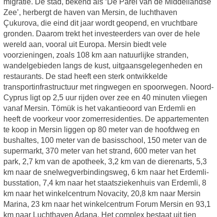
migratie. De stad, bekend als ‘De Parel van de Middellandse
Zee’, herbergt de haven van Mersin, de luchthaven
Çukurova, die eind dit jaar wordt geopend, en vruchtbare
gronden. Daarom trekt het investeerders van over de hele
wereld aan, vooral uit Europa. Mersin biedt vele
voorzieningen, zoals 108 km aan natuurlijke stranden,
wandelgebieden langs de kust, uitgaansgelegenheden en
restaurants. De stad heeft een sterk ontwikkelde
transportinfrastructuur met ringwegen en spoorwegen. Noord-
Cyprus ligt op 2,5 uur rijden over zee en 40 minuten vliegen
vanaf Mersin. Tömük is het vakantieoord van Erdemli en
heeft de voorkeur voor zomerresidenties. De appartementen
te koop in Mersin liggen op 80 meter van de hoofdweg en
bushaltes, 100 meter van de basisschool, 150 meter van de
supermarkt, 370 meter van het strand, 600 meter van het
park, 2,7 km van de apotheek, 3,2 km van de dierenarts, 5,3
km naar de snelwegverbindingsweg, 6 km naar het Erdemli-
busstation, 7,4 km naar het staatsziekenhuis van Erdemli, 8
km naar het winkelcentrum Novacity, 20,8 km naar Mersin
Marina, 23 km naar het winkelcentrum Forum Mersin en 93,1
km naar Luchthaven Adana. Het complex bestaat uit tien