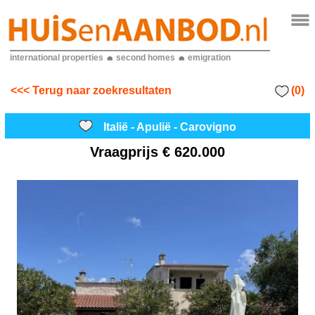
international properties
second homes
emigration
(0)
<<< Terug naar zoekresultaten
Italië - Apulië - Carovigno
Vraagprijs
€ 620.000