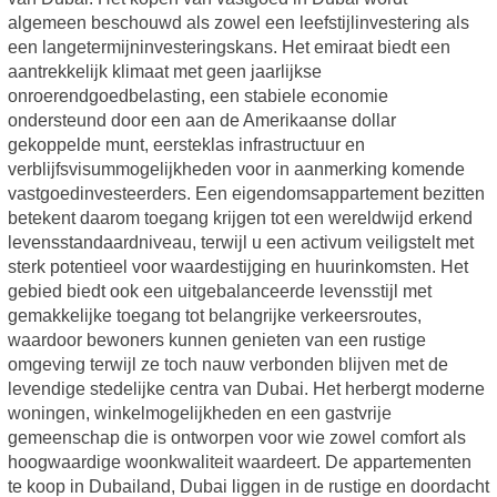
algemeen beschouwd als zowel een leefstijlinvestering als
een langetermijninvesteringskans. Het emiraat biedt een
aantrekkelijk klimaat met geen jaarlijkse
onroerendgoedbelasting, een stabiele economie
ondersteund door een aan de Amerikaanse dollar
gekoppelde munt, eersteklas infrastructuur en
verblijfsvisummogelijkheden voor in aanmerking komende
vastgoedinvesteerders. Een eigendomsappartement bezitten
betekent daarom toegang krijgen tot een wereldwijd erkend
levensstandaardniveau, terwijl u een activum veiligstelt met
sterk potentieel voor waardestijging en huurinkomsten. Het
gebied biedt ook een uitgebalanceerde levensstijl met
gemakkelijke toegang tot belangrijke verkeersroutes,
waardoor bewoners kunnen genieten van een rustige
omgeving terwijl ze toch nauw verbonden blijven met de
levendige stedelijke centra van Dubai. Het herbergt moderne
woningen, winkelmogelijkheden en een gastvrije
gemeenschap die is ontworpen voor wie zowel comfort als
hoogwaardige woonkwaliteit waardeert. De appartementen
te koop in Dubailand, Dubai liggen in de rustige en doordacht