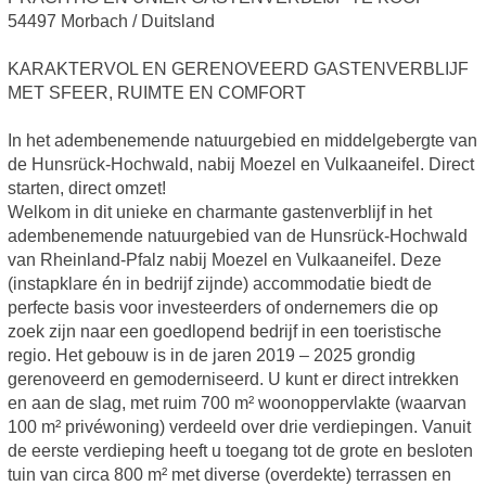
54497 Morbach / Duitsland
KARAKTERVOL EN GERENOVEERD GASTENVERBLIJF
MET SFEER, RUIMTE EN COMFORT
In het adembenemende natuurgebied en middelgebergte van
de Hunsrück-Hochwald, nabij Moezel en Vulkaaneifel. Direct
starten, direct omzet!
Welkom in dit unieke en charmante gastenverblijf in het
adembenemende natuurgebied van de Hunsrück-Hochwald
van Rheinland-Pfalz nabij Moezel en Vulkaaneifel. Deze
(instapklare én in bedrijf zijnde) accommodatie biedt de
perfecte basis voor investeerders of ondernemers die op
zoek zijn naar een goedlopend bedrijf in een toeristische
regio. Het gebouw is in de jaren 2019 – 2025 grondig
gerenoveerd en gemoderniseerd. U kunt er direct intrekken
en aan de slag, met ruim 700 m² woonoppervlakte (waarvan
100 m² privéwoning) verdeeld over drie verdiepingen. Vanuit
de eerste verdieping heeft u toegang tot de grote en besloten
tuin van circa 800 m² met diverse (overdekte) terrassen en