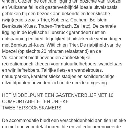
vinden. Gezien de centrale ligging ten opzichte van Moezel
en Vulkaaneifel is dit gastenverblijf dé ideale uitvalsbasis
gebleken bij een bezoek aan bekende en toeristische
(wijn)regio’s zoals Trier, Koblenz, Cochem, Beilstein,
Bernkastel-Kues, Traben-Trarbach, Zell etc). De centrale
ligging in de idyllische Hunsrück garandeert rust en
ontspanning en biedt tegelijkertijd uitstekende verbindingen
met Bernkastel-Kues, Wittlich en Trier. De nabijheid van de
Moezel (op slechts 20 minuten reisafstand) en de
Vulkaaneifel biedt bovendien aantrekkelijke
recreatiemogelijkheden voor natuurliefhebbers, wandelaars
en wijnliefhebbers. Talrijke fiets- en wandelroutes,
natuurparken, karakteristieke stadjes en schilderachtige
uitzichtpunten bevinden zich in de directe omgeving.
HET MIDDELPUNT: EEN GASTENVERBLIJF MET 10
COMFORTABELE - EN UNIEKE
TWEEPERSOONSKAMERS
De accommodatie biedt een verscheidenheid aan tien unieke
en met oog voor detail ingerichte en volledig gerenoveerde