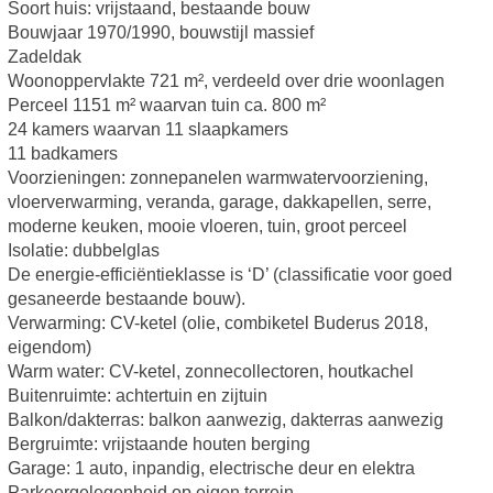
Soort huis: vrijstaand, bestaande bouw
Bouwjaar 1970/1990, bouwstijl massief
Zadeldak
Woonoppervlakte 721 m², verdeeld over drie woonlagen
Perceel 1151 m² waarvan tuin ca. 800 m²
24 kamers waarvan 11 slaapkamers
11 badkamers
Voorzieningen: zonnepanelen warmwatervoorziening,
vloerverwarming, veranda, garage, dakkapellen, serre,
moderne keuken, mooie vloeren, tuin, groot perceel
Isolatie: dubbelglas
De energie-efficiëntieklasse is ‘D’ (classificatie voor goed
gesaneerde bestaande bouw).
Verwarming: CV-ketel (olie, combiketel Buderus 2018,
eigendom)
Warm water: CV-ketel, zonnecollectoren, houtkachel
Buitenruimte: achtertuin en zijtuin
Balkon/dakterras: balkon aanwezig, dakterras aanwezig
Bergruimte: vrijstaande houten berging
Garage: 1 auto, inpandig, electrische deur en elektra
Parkeergelegenheid op eigen terrein