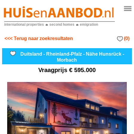
international properties
second homes
emigration
(0)
<<< Terug naar zoekresultaten
Duitsland - Rheinland-Pfalz - Nähe Hunsrück -
Morbach
Vraagprijs
€ 595.000