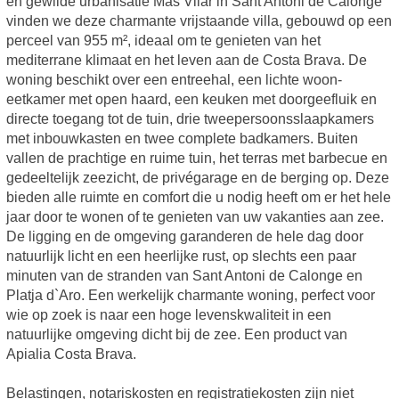
en gewilde urbanisatie Mas Vilar in Sant Antoni de Calonge
vinden we deze charmante vrijstaande villa, gebouwd op een
perceel van 955 m², ideaal om te genieten van het
mediterrane klimaat en het leven aan de Costa Brava. De
woning beschikt over een entreehal, een lichte woon-
eetkamer met open haard, een keuken met doorgeefluik en
directe toegang tot de tuin, drie tweepersoonsslaapkamers
met inbouwkasten en twee complete badkamers. Buiten
vallen de prachtige en ruime tuin, het terras met barbecue en
gedeeltelijk zeezicht, de privégarage en de berging op. Deze
bieden alle ruimte en comfort die u nodig heeft om er het hele
jaar door te wonen of te genieten van uw vakanties aan zee.
De ligging en de omgeving garanderen de hele dag door
natuurlijk licht en een heerlijke rust, op slechts een paar
minuten van de stranden van Sant Antoni de Calonge en
Platja d`Aro. Een werkelijk charmante woning, perfect voor
wie op zoek is naar een hoge levenskwaliteit in een
natuurlijke omgeving dicht bij de zee. Een product van
Apialia Costa Brava.
Belastingen, notariskosten en registratiekosten zijn niet