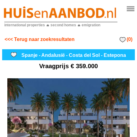
international properties
second homes
emigration
(0)
<<< Terug naar zoekresultaten
Spanje - Andalusië - Costa del Sol - Estepona
Vraagprijs
€ 359.000