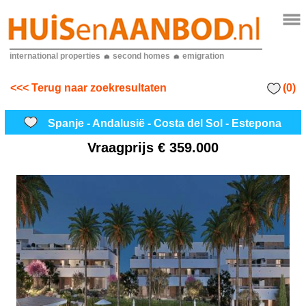
international properties
second homes
emigration
(0)
<<< Terug naar zoekresultaten
Spanje - Andalusië - Costa del Sol - Estepona
Vraagprijs
€ 359.000