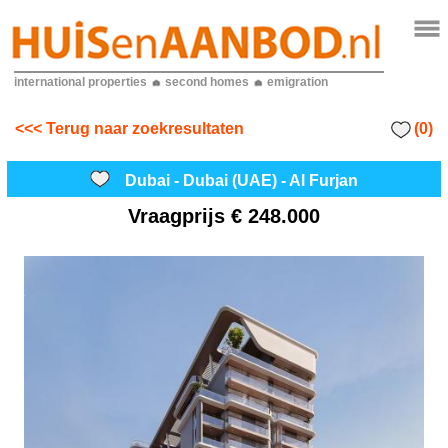
international properties
second homes
emigration
(0)
<<< Terug naar zoekresultaten
Dubai - Dubai (UAE) - Al Furjan
Vraagprijs
€ 248.000