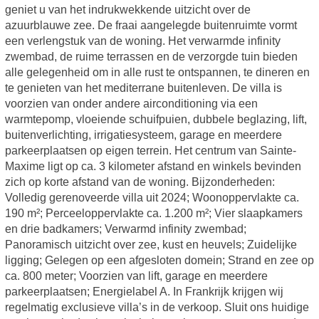
geniet u van het indrukwekkende uitzicht over de
azuurblauwe zee. De fraai aangelegde buitenruimte vormt
een verlengstuk van de woning. Het verwarmde infinity
zwembad, de ruime terrassen en de verzorgde tuin bieden
alle gelegenheid om in alle rust te ontspannen, te dineren en
te genieten van het mediterrane buitenleven. De villa is
voorzien van onder andere airconditioning via een
warmtepomp, vloeiende schuifpuien, dubbele beglazing, lift,
buitenverlichting, irrigatiesysteem, garage en meerdere
parkeerplaatsen op eigen terrein. Het centrum van Sainte-
Maxime ligt op ca. 3 kilometer afstand en winkels bevinden
zich op korte afstand van de woning. Bijzonderheden:
Volledig gerenoveerde villa uit 2024; Woonoppervlakte ca.
190 m²; Perceeloppervlakte ca. 1.200 m²; Vier slaapkamers
en drie badkamers; Verwarmd infinity zwembad;
Panoramisch uitzicht over zee, kust en heuvels; Zuidelijke
ligging; Gelegen op een afgesloten domein; Strand en zee op
ca. 800 meter; Voorzien van lift, garage en meerdere
parkeerplaatsen; Energielabel A. In Frankrijk krijgen wij
regelmatig exclusieve villa’s in de verkoop. Sluit ons huidige