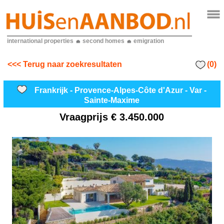
international properties
second homes
emigration
(0)
<<< Terug naar zoekresultaten
Frankrijk - Provence-Alpes-Côte d'Azur - Var -
Sainte-Maxime
Vraagprijs
€ 3.450.000