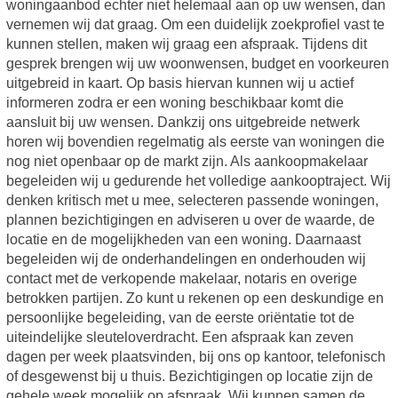
woningaanbod echter niet helemaal aan op uw wensen, dan
vernemen wij dat graag. Om een duidelijk zoekprofiel vast te
kunnen stellen, maken wij graag een afspraak. Tijdens dit
gesprek brengen wij uw woonwensen, budget en voorkeuren
uitgebreid in kaart. Op basis hiervan kunnen wij u actief
informeren zodra er een woning beschikbaar komt die
aansluit bij uw wensen. Dankzij ons uitgebreide netwerk
horen wij bovendien regelmatig als eerste van woningen die
nog niet openbaar op de markt zijn. Als aankoopmakelaar
begeleiden wij u gedurende het volledige aankooptraject. Wij
denken kritisch met u mee, selecteren passende woningen,
plannen bezichtigingen en adviseren u over de waarde, de
locatie en de mogelijkheden van een woning. Daarnaast
begeleiden wij de onderhandelingen en onderhouden wij
contact met de verkopende makelaar, notaris en overige
betrokken partijen. Zo kunt u rekenen op een deskundige en
persoonlijke begeleiding, van de eerste oriëntatie tot de
uiteindelijke sleuteloverdracht. Een afspraak kan zeven
dagen per week plaatsvinden, bij ons op kantoor, telefonisch
of desgewenst bij u thuis. Bezichtigingen op locatie zijn de
gehele week mogelijk op afspraak. Wij kunnen samen de