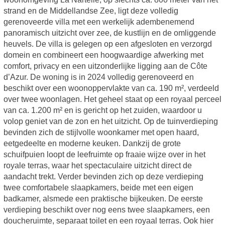
strand en de Middellandse Zee, ligt deze volledig
gerenoveerde villa met een werkelijk adembenemend
panoramisch uitzicht over zee, de kustlijn en de omliggende
heuvels. De villa is gelegen op een afgesloten en verzorgd
domein en combineert een hoogwaardige afwerking met
comfort, privacy en een uitzonderlijke ligging aan de Côte
d’Azur. De woning is in 2024 volledig gerenoveerd en
beschikt over een woonoppervlakte van ca. 190 m², verdeeld
over twee woonlagen. Het geheel staat op een royaal perceel
van ca. 1.200 m² en is gericht op het zuiden, waardoor u
volop geniet van de zon en het uitzicht. Op de tuinverdieping
bevinden zich de stijlvolle woonkamer met open haard,
eetgedeelte en moderne keuken. Dankzij de grote
schuifpuien loopt de leefruimte op fraaie wijze over in het
royale terras, waar het spectaculaire uitzicht direct de
aandacht trekt. Verder bevinden zich op deze verdieping
twee comfortabele slaapkamers, beide met een eigen
badkamer, alsmede een praktische bijkeuken. De eerste
verdieping beschikt over nog eens twee slaapkamers, een
doucheruimte, separaat toilet en een royaal terras. Ook hier