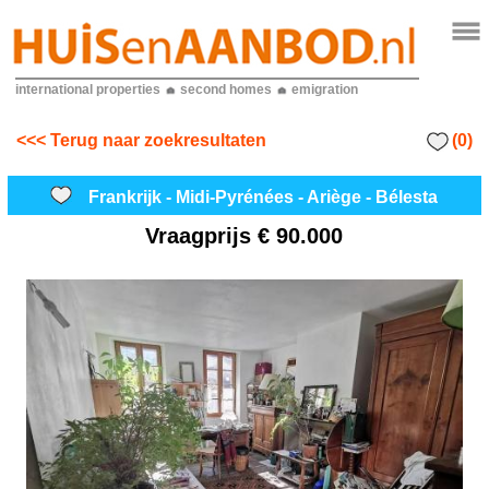
international properties
second homes
emigration
(0)
<<< Terug naar zoekresultaten
Frankrijk - Midi-Pyrénées - Ariège - Bélesta
Vraagprijs
€ 90.000