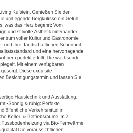
iving Kufstein. Genießen Sie den
die umliegende Bergkulisse ein Gefühl
es, was das Herz begehrt: Vom
gn und stilvolle Ästhetik miteinander
zentrum voller Kultur und Gastronomie
er und ihrer landschaftlichen Schönheit
ualitätsstandard und eine hervorragende
hnern perfekt erfüllt. Die wachsende
spiegelt. Mit einem verfügbaren
gesorgt. Diese exquisite
len Besichtigungstermin und lassen Sie
wertige Haustechnik und Ausstattung.
nt •Sonnig & ruhig: Perfekte
d öffentliche Verkehrsmittel in
che Keller- & Betriebsräume im 2.
ft Fussbodenheizung via Bio-Fernwärme
ualität Die voraussichtlichen