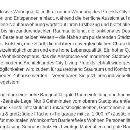
sive Wohnqualität in Ihrer neuen Wohnung des Projekts City L
n und Entspannen einlädt, während die herrliche Aussicht auf 
Diese Neubauwohnung wartet auf ihren Erstbezug und bietet all
bis hin zur durchdachten Raumaufteilung, die funktionales Desi
das Beste aus beiden Welten – die Nähe zum pulsierenden Stadt
. Kufstein, eine Stadt, die mit ihrem unvergleichlichen Charakt
Freizeitmöglichkeiten und eine hohe Lebensqualität. Ein hoher Q
ge Wohnkonzept aus, das die Ansprüche von modernen Stadtbewo
die moderne Architektur des City Living Projekts lebhaft widerge
öglichkeiten wird zudem für ausreichend Stauraum und Komfort 
eues Zuhause werden – Vereinbaren Sie jetzt Ihren individuel
begeistern!
fügt über eine hohe Bauqualität gute Raumeinteilung und hoch
Zentrale Lage: Nur 3 Gehminuten vom oberen Stadtplatz entfer
ume •Beste Infrastruktur: Einkaufsmöglichkeiten, Gastronomie un
ng & großzügige Flächen •Tiefgarage mit ca. 1.000 m² •Zusätzli
ür maximalen Wohnkomfort Barrierefreies Wohnen Personenli
verglasung Sonnenschutz Hochwertige Materialien und gute Bauq