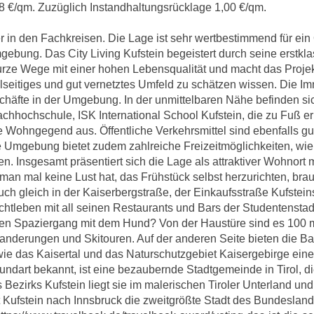
,8 €/qm. Zuzüglich Instandhaltungsrücklage 1,00 €/qm.
r in den Fachkreisen. Die Lage ist sehr wertbestimmend für ein
ebung. Das City Living Kufstein begeistert durch seine erstkla
ze Wege mit einer hohen Lebensqualität und macht das Projekt 
elseitiges und gut vernetztes Umfeld zu schätzen wissen. Die Im
chäfte in der Umgebung. In der unmittelbaren Nähe befinden si
hochschule, ISK International School Kufstein, die zu Fuß err
Wohngegend aus. Öffentliche Verkehrsmittel sind ebenfalls gut
e Umgebung bietet zudem zahlreiche Freizeitmöglichkeiten, wie
 Insgesamt präsentiert sich die Lage als attraktiver Wohnort m
s man mal keine Lust hat, das Frühstück selbst herzurichten, br
uch gleich in der Kaiserbergstraße, der Einkaufsstraße Kufstein
achtleben mit all seinen Restaurants und Bars der Studentenst
einen Spaziergang mit dem Hund? Von der Haustüre sind es 100 
anderungen und Skitouren. Auf der anderen Seite bieten die Ba
e das Kaisertal und das Naturschutzgebiet Kaisergebirge ei
 Mundart bekannt, ist eine bezaubernde Stadtgemeinde in Tirol, d
 Bezirks Kufstein liegt sie im malerischen Tiroler Unterland und 
ufstein nach Innsbruck die zweitgrößte Stadt des Bundeslande