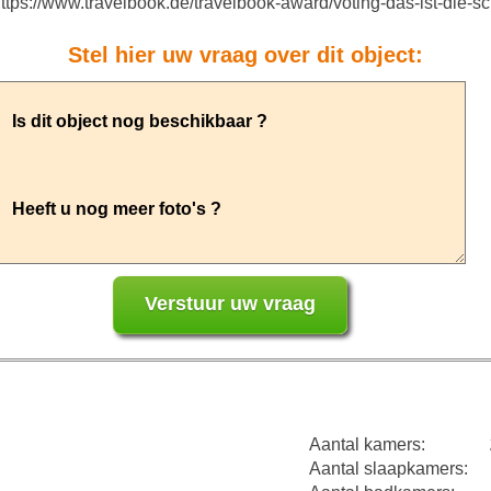
https://www.travelbook.de/travelbook-award/voting-das-ist-die-s
Stel hier uw vraag over dit object:
Aantal kamers:
Aantal slaapkamers: