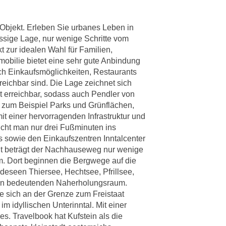
 Objekt. Erleben Sie urbanes Leben in
ssige Lage, nur wenige Schritte vom
zur idealen Wahl für Familien,
mobilie bietet eine sehr gute Anbindung
ch Einkaufsmöglichkeiten, Restaurants
eichbar sind. Die Lage zeichnet sich
 erreichbar, sodass auch Pendler von
 zum Beispiel Parks und Grünflächen,
it einer hervorragenden Infrastruktur und
aucht man nur drei Fußminuten ins
s sowie den Einkaufszentren Inntalcenter
adt beträgt der Nachhauseweg nur wenige
m. Dort beginnen die Bergwege auf die
deseen Thiersee, Hechtsee, Pfrillsee,
nen bedeutenden Naherholungsraum.
ie sich an der Grenze zum Freistaat
im idyllischen Unterinntal. Mit einer
s. Travelbook hat Kufstein als die