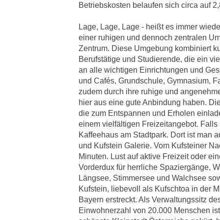
Betriebskosten belaufen sich circa auf 2
Lage, Lage, Lage - heißt es immer wiede
einer ruhigen und dennoch zentralen Umg
Zentrum. Diese Umgebung kombiniert kur
Berufstätige und Studierende, die ein vi
an alle wichtigen Einrichtungen und Ges
und Cafés, Grundschule, Gymnasium, Fach
zudem durch ihre ruhige und angenehme 
hier aus eine gute Anbindung haben. Di
die zum Entspannen und Erholen einladen.
einem vielfältigen Freizeitangebot. Fall
Kaffeehaus am Stadtpark. Dort ist man a
und Kufstein Galerie. Vom Kufsteiner N
Minuten. Lust auf aktive Freizeit oder 
Vorderdux für herrliche Spaziergänge, W
Längsee, Stimmersee und Walchsee sowi
Kufstein, liebevoll als Kufschtoa in der
Bayern erstreckt. Als Verwaltungssitz des
Einwohnerzahl von 20.000 Menschen ist K