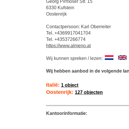
Georg Pirmoser Str. 15
6330 Kufstein
Oostenrijk
Contactpersoon: Karl Oberreiter
Tel. +4369917041704
Tel. +43537266774
https://www.almeno.at
Wij kunnen spreken / lezen:
Wij hebben aanbod in de volgende la
Italië:
1 object
Oostenrijk:
127 objecten
Kantoorinformatie: