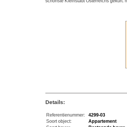
schönste Kleinstadt Österreichs gekürt. 
Details:
Referentienummer:
4299-03
Soort object:
Appartement