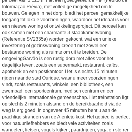
perceel van 3.125m² met een goedgekeurde PIP (Pedido de
Informação Prévia), met volledige mogelijkheid om te
bouwen. Gelegen in het dorp, biedt het perceel gemakkelijke
toegang tot lokale voorzieningen, waardoor het ideaal is voor
een nieuwe woning of ontwikkelingsproject. Dit perceel kan
ook samen met een charmante 3-slaapkamerwoning
(Referentie SV2335a) worden gekocht, wat een unieke
investering of gezinswoning creëert met zowel een
bestaande woning als ruimte om uit te breiden. De
omgevingGarvão is een rustig dorp met alles voor het
dagelijks leven, zoals een supermarkt, restaurant, cafés,
apotheek en een postkantoor. Het is slechts 15 minuten
rijden naar de stad Ourique, waar u meer voorzieningen
vindt, zoals restaurants, winkels, een bibliotheek, een
zwembad, een sportcentrum, medisch centrum en een
vriendelijke internationale gemeenschap. Het treinstation ligt
op slechts 2 minuten afstand en de bereikbaarheid via de
weg is erg goed. In ongeveer 45 minuten bent u aan de
prachtige stranden van de Alentejo kust. Het gebied is perfect
voor natuurliefhebbers en biedt vele activiteiten zoals
wandelen, fietsen, vogels kijken, paardrijden, yoga en sterren