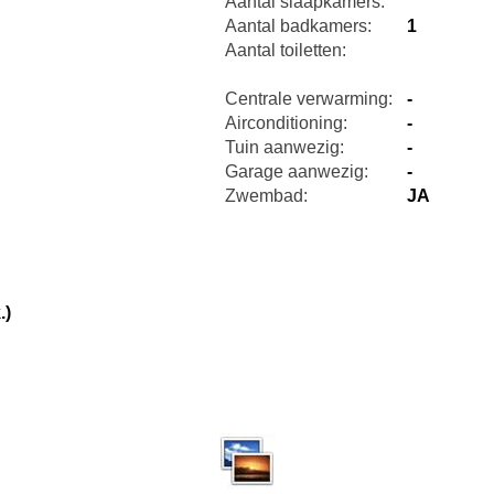
Aantal slaapkamers:
Aantal badkamers:
1
Aantal toiletten:
Centrale verwarming:
-
Airconditioning:
-
Tuin aanwezig:
-
Garage aanwezig:
-
Zwembad:
JA
.)