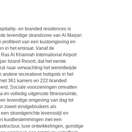
itality- en branded residences is
 de levendige strandzone van Al Marjan
e profiteert van een kustomgeving en
en in het emiraat. Vanaf de
Ras Al Khaimah International Airport
an Island Resort, dat het eerste
n zal naar verwachting het wereldwijde
n andere recreatieve hotspots in het
el met 361 kamers en 222 branded
erd. Sociale voorzieningen omvatten
en volledig uitgeruste fitnessruimte,
een levendige omgeving van dag tot
or zowel eindgebruikers als
 een strandgerichte levensstijl en
l in kustbestemmingen met een
structuur, luxe ontwikkelingen, gunstige