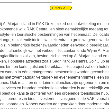
 Al Marjan Island in RAK Deze mixed-use ontwikkeling met hosp
pkomende wijk RAK Central, en biedt gemakkelijke toegang tot
estyle- en toeristische bestemmingen van het emiraat. De locati
belangrijke zakendistricten, winkelcentra en grote wegennetwerk
 zijn belangrijke bezienswaardigheden eenvoudig bereikbaar. 
jden, afhankelijk van het verkeer. Het aankomende Wynn Al Marj
faciliteiten zal zijn, bevindt zich direct op Al Marjan Island e
rken. Populaire attracties zoals Saqr Park, Al Hamra Golf Club e
s binnen korte rijafstand bereikbaar. Het project zal een hot
ty en wonen in één geïntegreerde bestemming worden gecombine
rras met zwembadbar, vergader- en evenementenruimtes, een spa 
ones. Ook retail- en entertainmentfuncties zijn opgenomen om 
lservices en branded residentiestandaarden is aantrekkelijk vo
biedt de kans te profiteren van een groeiende toeristische hub,
g. In bredere zin biedt investeren in vastgoed in de VAE, voora
ensstijlvoordelen. Kopers worden aangetrokken door moderne infra