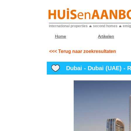
international properties
second homes
emig
Home
Artikelen
<<< Terug naar zoekresultaten
Dubai - Dubai (UAE) - 