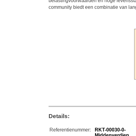
belastingvoorwaarden en hoge levenssta
community biedt een combinatie van lan
Details:
Referentienummer:
RKT-00030-0-
Middenverdiep