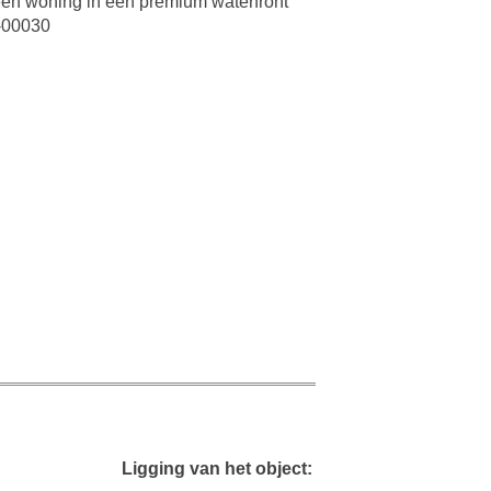
een woning in een premium waterfront
T-00030
Ligging van het object: