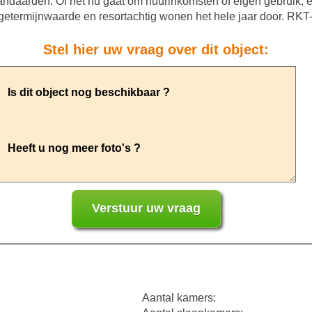
ndaarden. Of het nu gaat om huurinkomsten of eigen gebruik, 
getermijnwaarde en resortachtig wonen het hele jaar door. RK
Stel hier uw vraag over dit object:
Aantal kamers: