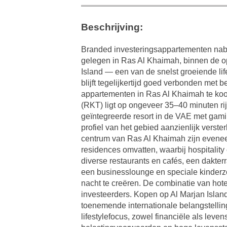
Beschrijving:
Branded investeringsappartementen nabij
gelegen in Ras Al Khaimah, binnen de o
Island — een van de snelst groeiende lif
blijft tegelijkertijd goed verbonden met 
appartementen in Ras Al Khaimah te koop
(RKT) ligt op ongeveer 35–40 minuten ri
geïntegreerde resort in de VAE met gaming
profiel van het gebied aanzienlijk verste
centrum van Ras Al Khaimah zijn eveneen
residences omvatten, waarbij hospitali
diverse restaurants en cafés, een dakte
een businesslounge en speciale kinderz
nacht te creëren. De combinatie van hote
investeerders. Kopen op Al Marjan Island 
toenemende internationale belangstellin
lifestylefocus, zowel financiële als lev