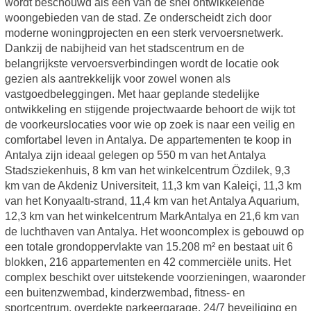
wordt beschouwd als een van de snel ontwikkelende
woongebieden van de stad. Ze onderscheidt zich door
moderne woningprojecten en een sterk vervoersnetwerk.
Dankzij de nabijheid van het stadscentrum en de
belangrijkste vervoersverbindingen wordt de locatie ook
gezien als aantrekkelijk voor zowel wonen als
vastgoedbeleggingen. Met haar geplande stedelijke
ontwikkeling en stijgende projectwaarde behoort de wijk tot
de voorkeurslocaties voor wie op zoek is naar een veilig en
comfortabel leven in Antalya. De appartementen te koop in
Antalya zijn ideaal gelegen op 550 m van het Antalya
Stadsziekenhuis, 8 km van het winkelcentrum Özdilek, 9,3
km van de Akdeniz Universiteit, 11,3 km van Kaleiçi, 11,3 km
van het Konyaaltı-strand, 11,4 km van het Antalya Aquarium,
12,3 km van het winkelcentrum MarkAntalya en 21,6 km van
de luchthaven van Antalya. Het wooncomplex is gebouwd op
een totale grondoppervlakte van 15.208 m² en bestaat uit 6
blokken, 216 appartementen en 42 commerciële units. Het
complex beschikt over uitstekende voorzieningen, waaronder
een buitenzwembad, kinderzwembad, fitness- en
sportcentrum, overdekte parkeergarage, 24/7 beveiliging en