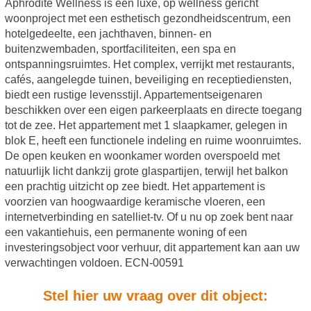
Aphrodite Wellness is een luxe, op wellness gericht
woonproject met een esthetisch gezondheidscentrum, een
hotelgedeelte, een jachthaven, binnen- en
buitenzwembaden, sportfaciliteiten, een spa en
ontspanningsruimtes. Het complex, verrijkt met restaurants,
cafés, aangelegde tuinen, beveiliging en receptiediensten,
biedt een rustige levensstijl. Appartementseigenaren
beschikken over een eigen parkeerplaats en directe toegang
tot de zee. Het appartement met 1 slaapkamer, gelegen in
blok E, heeft een functionele indeling en ruime woonruimtes.
De open keuken en woonkamer worden overspoeld met
natuurlijk licht dankzij grote glaspartijen, terwijl het balkon
een prachtig uitzicht op zee biedt. Het appartement is
voorzien van hoogwaardige keramische vloeren, een
internetverbinding en satelliet-tv. Of u nu op zoek bent naar
een vakantiehuis, een permanente woning of een
investeringsobject voor verhuur, dit appartement kan aan uw
verwachtingen voldoen. ECN-00591
Stel hier uw vraag over dit object: