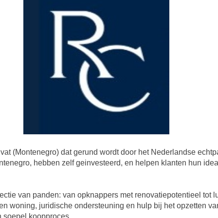
 Tivat (Montenegro) dat gerund wordt door het Nederlandse echtp
ntenegro, hebben zelf geinvesteerd, en helpen klanten hun ideale
ectie van panden: van opknappers met renovatiepotentieel tot l
n woning, juridische ondersteuning en hulp bij het opzetten van
en soepel koopproces.