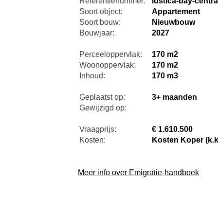
Referentienummer:
lustica-bay-centra
Soort object:
Appartement
Soort bouw:
Nieuwbouw
Bouwjaar:
2027
Perceeloppervlak:
170 m2
Woonoppervlak:
170 m2
Inhoud:
170 m3
Geplaatst op:
3+ maanden
Gewijzigd op:
Vraagprijs:
€ 1.610.500
Kosten:
Kosten Koper (k.k
Meer info over Emigratie-handboek