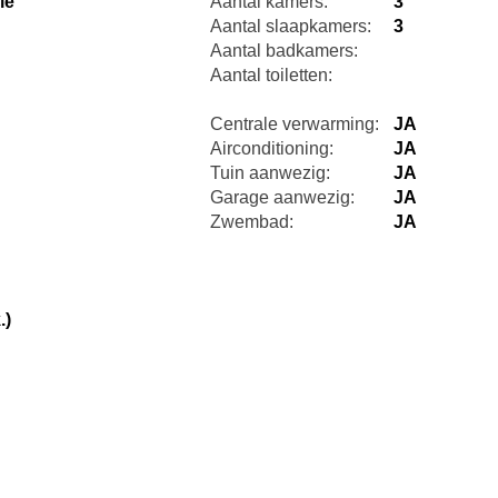
le
Aantal kamers:
3
Aantal slaapkamers:
3
Aantal badkamers:
Aantal toiletten:
Centrale verwarming:
JA
Airconditioning:
JA
Tuin aanwezig:
JA
Garage aanwezig:
JA
Zwembad:
JA
.)