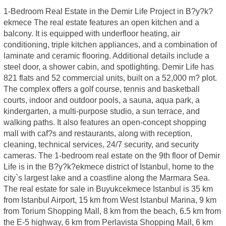
1-Bedroom Real Estate in the Demir Life Project in B?y?k?
ekmece The real estate features an open kitchen and a
balcony. It is equipped with underfloor heating, air
conditioning, triple kitchen appliances, and a combination of
laminate and ceramic flooring. Additional details include a
steel door, a shower cabin, and spotlighting. Demir Life has
821 flats and 52 commercial units, built on a 52,000 m? plot.
The complex offers a golf course, tennis and basketball
courts, indoor and outdoor pools, a sauna, aqua park, a
kindergarten, a multi-purpose studio, a sun terrace, and
walking paths. It also features an open-concept shopping
mall with caf?s and restaurants, along with reception,
cleaning, technical services, 24/7 security, and security
cameras. The 1-bedroom real estate on the 9th floor of Demir
Life is in the B?y?k?ekmece district of Istanbul, home to the
city`s largest lake and a coastline along the Marmara Sea.
The real estate for sale in Buyukcekmece Istanbul is 35 km
from Istanbul Airport, 15 km from West Istanbul Marina, 9 km
from Torium Shopping Mall, 8 km from the beach, 6.5 km from
the E-5 highway, 6 km from Perlavista Shopping Mall, 6 km