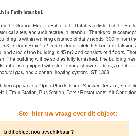
h in Fatih Istanbul
.
 the Ground Floor in Fatih Balat Balat is a district of the Fatih 
storical sites, and architecture in Istanbul. Thanks to its cosmopo
e building is within walking distance of daily needs, 300 m from 
, 5.3 km from Emin?n?, 5.6 km from Laleli, 6.5 km from Taksim, 
e land area of the building is 45 m? and consists of 4 floors. Th
en. The building will be sold as fully furnished. The building h
 Istanbul is equipped with steel doors, shower cabins, a central 
atural gas, and a central heating system. IST-1368
itchen Appliances, Open-Plan Kitchen, Shower, Terrace, Satellit
ll, Train Station, Bus Station, Bars / Restaurants, Air Conditio
Stel hier uw vraag over dit object: