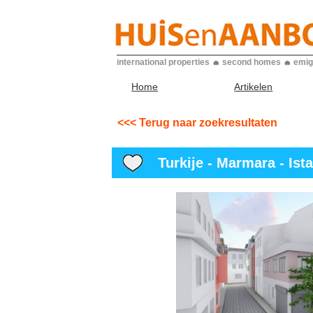
international properties
second homes
emig
Home
Artikelen
<<< Terug naar zoekresultaten
Turkije - Marmara - Ista