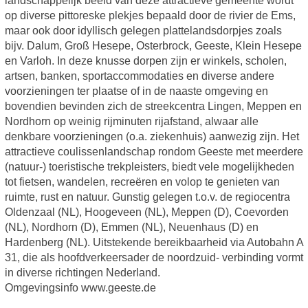
landschappelijk beeld van deze attractieve gemeente wordt
op diverse pittoreske plekjes bepaald door de rivier de Ems,
maar ook door idyllisch gelegen plattelandsdorpjes zoals
bijv. Dalum, Groß Hesepe, Osterbrock, Geeste, Klein Hesepe
en Varloh. In deze knusse dorpen zijn er winkels, scholen,
artsen, banken, sportaccommodaties en diverse andere
voorzieningen ter plaatse of in de naaste omgeving en
bovendien bevinden zich de streekcentra Lingen, Meppen en
Nordhorn op weinig rijminuten rijafstand, alwaar alle
denkbare voorzieningen (o.a. ziekenhuis) aanwezig zijn. Het
attractieve coulissenlandschap rondom Geeste met meerdere
(natuur-) toeristische trekpleisters, biedt vele mogelijkheden
tot fietsen, wandelen, recreëren en volop te genieten van
ruimte, rust en natuur. Gunstig gelegen t.o.v. de regiocentra
Oldenzaal (NL), Hoogeveen (NL), Meppen (D), Coevorden
(NL), Nordhorn (D), Emmen (NL), Neuenhaus (D) en
Hardenberg (NL). Uitstekende bereikbaarheid via Autobahn A
31, die als hoofdverkeersader de noordzuid- verbinding vormt
in diverse richtingen Nederland.
Omgevingsinfo www.geeste.de