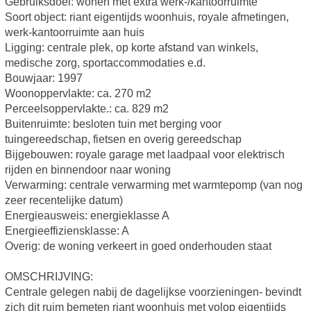
Gebruiksdoel: wonen met extra werk-/kantoorruimte
Soort object: riant eigentijds woonhuis, royale afmetingen,
werk-kantoorruimte aan huis
Ligging: centrale plek, op korte afstand van winkels,
medische zorg, sportaccommodaties e.d.
Bouwjaar: 1997
Woonoppervlakte: ca. 270 m2
Perceelsoppervlakte.: ca. 829 m2
Buitenruimte: besloten tuin met berging voor
tuingereedschap, fietsen en overig gereedschap
Bijgebouwen: royale garage met laadpaal voor elektrisch
rijden en binnendoor naar woning
Verwarming: centrale verwarming met warmtepomp (van nog
zeer recentelijke datum)
Energieausweis: energieklasse A
Energieeffiziensklasse: A
Overig: de woning verkeert in goed onderhouden staat
OMSCHRIJVING:
Centrale gelegen nabij de dagelijkse voorzieningen- bevindt
zich dit ruim bemeten riant woonhuis met volop eigentijds