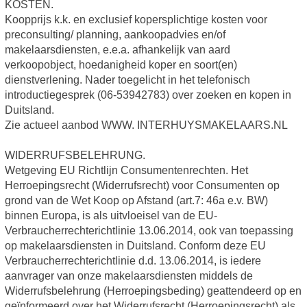
KOSTEN.
Koopprijs k.k. en exclusief kopersplichtige kosten voor
preconsulting/ planning, aankoopadvies en/of
makelaarsdiensten, e.e.a. afhankelijk van aard
verkoopobject, hoedanigheid koper en soort(en)
dienstverlening. Nader toegelicht in het telefonisch
introductiegesprek (06-53942783) over zoeken en kopen in
Duitsland.
Zie actueel aanbod WWW. INTERHUYSMAKELAARS.NL
WIDERRUFSBELEHRUNG.
Wetgeving EU Richtlijn Consumentenrechten. Het
Herroepingsrecht (Widerrufsrecht) voor Consumenten op
grond van de Wet Koop op Afstand (art.7: 46a e.v. BW)
binnen Europa, is als uitvloeisel van de EU-
Verbraucherrechterichtlinie 13.06.2014, ook van toepassing
op makelaarsdiensten in Duitsland. Conform deze EU
Verbraucherrechterichtlinie d.d. 13.06.2014, is iedere
aanvrager van onze makelaarsdiensten middels de
Widerrufsbelehrung (Herroepingsbeding) geattendeerd op en
geïnformeerd over het Widerrufsrecht (Herroepingsrecht) als