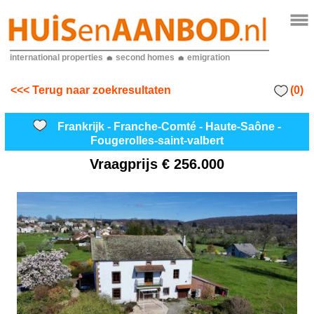
international properties
second homes
emigration
(0)
<<< Terug naar zoekresultaten
Frankrijk - Franche-Comté - Haute-Saône -
Fougerolles-saint-valbert
Vraagprijs
€ 256.000