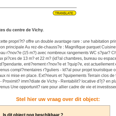
tes du centre de Vichy
.
tte propri?t? offre un double avantage rare : une habitation pri
tion principale Au rez-de-chauss?e : Magnifique parquet Cuisine
d'eau r?nov?e (15 m?) avec nombreux rangements WC s?par? Ch
x pi?ces de 13 m? et 22 m? (id?al chambres, bureau ou espace i
?pendante, enti?rement r?nov?e et ?quip?e, est actuellement ex
enus compl?mentaires r?guliers - Id?al pour projet touristique
vaux ni mise en place. Ext?rieurs et ?quipements Terrain clos d
e - Proximit? imm?diate de Vichy - Rentabilit? locative d?j? en p
evenus Une opportunit? rare pour allier cadre de vie et investiss
Stel hier uw vraag over dit object: