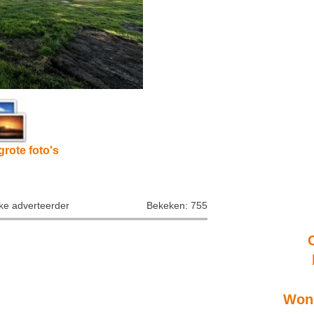
grote foto's
jke adverteerder
Bekeken: 755
Wone