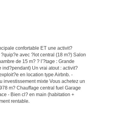
ncipale confortable ET une activit?
 ?quip?e avec ?lot central (18 m?) Salon
ambre de 15 m? ? l'?tage : Grande
nd?pendant) Un vrai atout : activit?
ploit?e en location type Airbnb. -
 ou investissement mixte Vous achetez un
e 978 m? Chauffage central fuel Garage
lace - Bien cl? en main (habitation +
ement rentable.