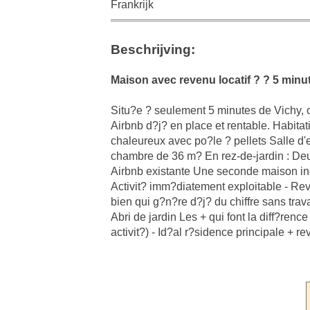
Frankrijk
Beschrijving:
Maison avec revenu locatif ? ? 5 minu
Situ?e ? seulement 5 minutes de Vichy, ce
Airbnb d?j? en place et rentable. Habita
chaleureux avec po?le ? pellets Salle 
chambre de 36 m? En rez-de-jardin : Deu
Airbnb existante Une seconde maison ind
Activit? imm?diatement exploitable - Rev
bien qui g?n?re d?j? du chiffre sans tra
Abri de jardin Les + qui font la diff?renc
activit?) - Id?al r?sidence principale + r