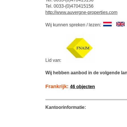
Tel. 0033-(0)470415156
http://www.auvergne-properties.com
Wij kunnen spreken / lezen:
Lid van:
Wij hebben aanbod in de volgende la
Frankrijk:
46 objecten
Kantoorinformatie: