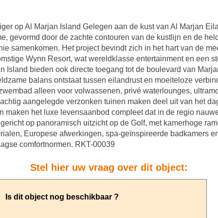
er op Al Marjan Island Gelegen aan de kust van Al Marjan Eilan
me, gevormd door de zachte contouren van de kustlijn en de hel
onie samenkomen. Het project bevindt zich in het hart van de m
komstige Wynn Resort, wat wereldklasse entertainment en een ste
n Island bieden ook directe toegang tot de boulevard van Marj
eldzame balans ontstaat tussen eilandrust en moeiteloze verbin
n zwembad alleen voor volwassenen, privé waterlounges, ultram
prachtig aangelegde verzonken tuinen maken deel uit van het da
 maken het luxe levensaanbod compleet dat in de regio nauwel
n gericht op panoramisch uitzicht op de Golf, met kamerhoge ram
rialen, Europese afwerkingen, spa-geïnspireerde badkamers en
aagse comfortnormen. RKT-00039
Stel hier uw vraag over dit object: