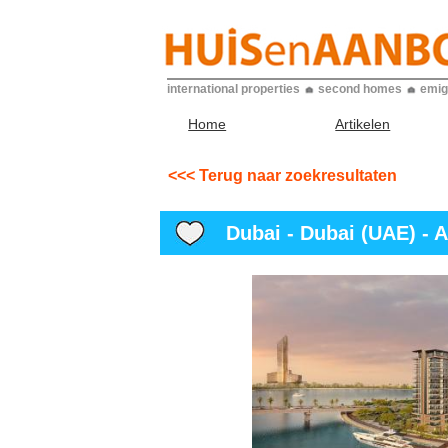
international properties
second homes
emig
Home
Artikelen
<<< Terug naar zoekresultaten
Dubai - Dubai (UAE) - A