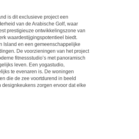
d is dit exclusieve project een
derheid van de Arabische Golf, waar
eest prestigieuze ontwikkelingszone van
rk waardestijgingspotentieel biedt.
an Island en een gemeenschappelijke
dingen. De voorzieningen van het project
oderne fitnessstudio’s met panoramisch
gelijks leven. Een yogastudio,
ijks te evenaren is. De woningen
en die de zee voortdurend in beeld
 designkeukens zorgen ervoor dat elke