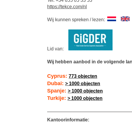
Tel. +34 655 05 33 53
https://tekce.com/nl
Wij kunnen spreken / lezen:
Lid van:
Wij hebben aanbod in de volgende la
Cyprus:
773 objecten
Dubai:
> 1000 objecten
Spanje:
> 1000 objecten
Turkije:
> 1000 objecten
Kantoorinformatie: