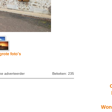
grote foto's
jke adverteerder
Bekeken: 235
Wone