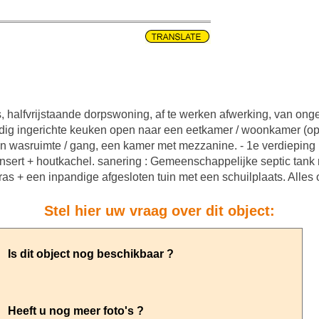
alfvrijstaande dorpswoning, af te werken afwerking, van ongev
ledig ingerichte keuken open naar een eetkamer / woonkamer (op
en wasruimte / gang, een kamer met mezzanine. - 1e verdieping
sert + houtkachel. sanering : Gemeenschappelijke septic tank m
as + een inpandige afgesloten tuin met een schuilplaats. Alles
Stel hier uw vraag over dit object: