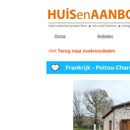
international properties
second homes
emig
Home
Artikelen
<<< Terug naar zoekresultaten
Frankrijk - Poitou-Chare