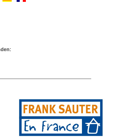
nden: