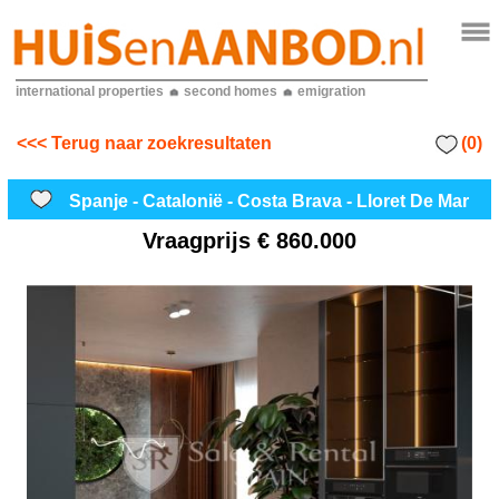
international properties
second homes
emigration
(0)
<<< Terug naar zoekresultaten
Spanje - Catalonië - Costa Brava - Lloret De Mar
Vraagprijs
€ 860.000