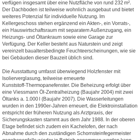
verfügen insgesamt über eine Nutzfläche von rund 232 m².
Der Dachboden ist teilweise wohnlich ausgebaut und bietet
weiteres Potenzial für individuelle Nutzung. Im
Kellergeschoss stehen ergänzend ein Akten-, ein Vorrats-,
ein Hauswirtschaftsraum mit separatem Außenzugang, ein
Heizungs‑ und Öltankraum sowie eine Garage zur
Verfügung. Der Keller besteht aus Naturstein und zeigt
vereinzelt baualtersbedingte Feuchteerscheinungen, wie sie
bei Gebäuden dieser Bauzeit üblich sind.
Die Ausstattung umfasst überwiegend Holzfenster mit
Isolierverglasung, teilweise erneuerte
Kunststoff‑Thermopanefenster. Die Beheizung erfolgt über
eine Viessmann Öl‑Zentralheizung (Baujahr 2004) mit zwei
Öltanks a. 1.000 l (Baujahr 2007). Die Wasserleitungen
wurden in den 1990er‑Jahren erneuert, die Elektroinstallation
entspricht der früheren Nutzung als Arztpraxis, der
Sicherungskasten stammt aus dem Jahr 1988. In der oberen
Etage befindet sich zudem ein Kachelofen, der nach
Abnahme durch den zuständigen Schornsteinfegermeister