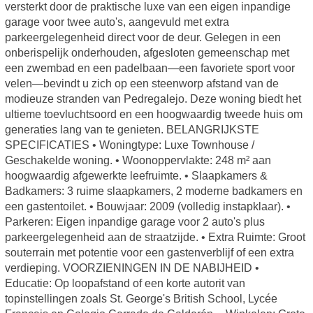
versterkt door de praktische luxe van een eigen inpandige
garage voor twee auto's, aangevuld met extra
parkeergelegenheid direct voor de deur. Gelegen in een
onberispelijk onderhouden, afgesloten gemeenschap met
een zwembad en een padelbaan—een favoriete sport voor
velen—bevindt u zich op een steenworp afstand van de
modieuze stranden van Pedregalejo. Deze woning biedt het
ultieme toevluchtsoord en een hoogwaardig tweede huis om
generaties lang van te genieten. BELANGRIJKSTE
SPECIFICATIES • Woningtype: Luxe Townhouse /
Geschakelde woning. • Woonoppervlakte: 248 m² aan
hoogwaardig afgewerkte leefruimte. • Slaapkamers &
Badkamers: 3 ruime slaapkamers, 2 moderne badkamers en
een gastentoilet. • Bouwjaar: 2009 (volledig instapklaar). •
Parkeren: Eigen inpandige garage voor 2 auto's plus
parkeergelegenheid aan de straatzijde. • Extra Ruimte: Groot
souterrain met potentie voor een gastenverblijf of een extra
verdieping. VOORZIENINGEN IN DE NABIJHEID •
Educatie: Op loopafstand of een korte autorit van
topinstellingen zoals St. George's British School, Lycée