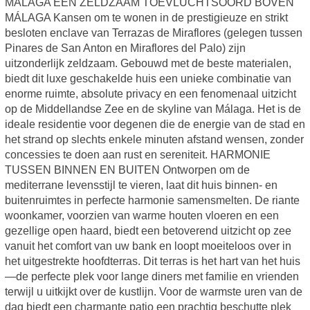
MÁLAGA EEN ZELDZAAM TOEVLUCHTSOORD BOVEN
MÁLAGA Kansen om te wonen in de prestigieuze en strikt
besloten enclave van Terrazas de Miraflores (gelegen tussen
Pinares de San Anton en Miraflores del Palo) zijn
uitzonderlijk zeldzaam. Gebouwd met de beste materialen,
biedt dit luxe geschakelde huis een unieke combinatie van
enorme ruimte, absolute privacy en een fenomenaal uitzicht
op de Middellandse Zee en de skyline van Málaga. Het is de
ideale residentie voor degenen die de energie van de stad en
het strand op slechts enkele minuten afstand wensen, zonder
concessies te doen aan rust en sereniteit. HARMONIE
TUSSEN BINNEN EN BUITEN Ontworpen om de
mediterrane levensstijl te vieren, laat dit huis binnen- en
buitenruimtes in perfecte harmonie samensmelten. De riante
woonkamer, voorzien van warme houten vloeren en een
gezellige open haard, biedt een betoverend uitzicht op zee
vanuit het comfort van uw bank en loopt moeiteloos over in
het uitgestrekte hoofdterras. Dit terras is het hart van het huis
—de perfecte plek voor lange diners met familie en vrienden
terwijl u uitkijkt over de kustlijn. Voor de warmste uren van de
dag biedt een charmante patio een prachtig beschutte plek