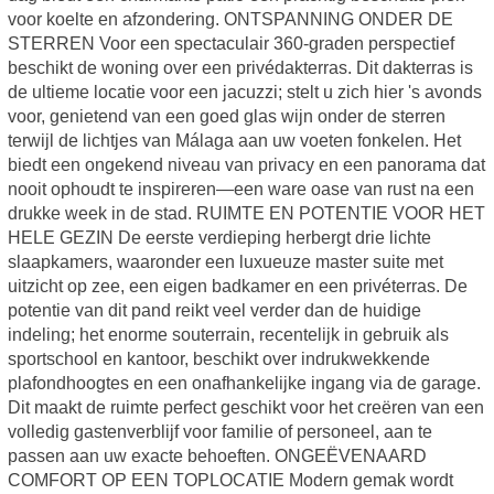
voor koelte en afzondering. ONTSPANNING ONDER DE
STERREN Voor een spectaculair 360-graden perspectief
beschikt de woning over een privédakterras. Dit dakterras is
de ultieme locatie voor een jacuzzi; stelt u zich hier 's avonds
voor, genietend van een goed glas wijn onder de sterren
terwijl de lichtjes van Málaga aan uw voeten fonkelen. Het
biedt een ongekend niveau van privacy en een panorama dat
nooit ophoudt te inspireren—een ware oase van rust na een
drukke week in de stad. RUIMTE EN POTENTIE VOOR HET
HELE GEZIN De eerste verdieping herbergt drie lichte
slaapkamers, waaronder een luxueuze master suite met
uitzicht op zee, een eigen badkamer en een privéterras. De
potentie van dit pand reikt veel verder dan de huidige
indeling; het enorme souterrain, recentelijk in gebruik als
sportschool en kantoor, beschikt over indrukwekkende
plafondhoogtes en een onafhankelijke ingang via de garage.
Dit maakt de ruimte perfect geschikt voor het creëren van een
volledig gastenverblijf voor familie of personeel, aan te
passen aan uw exacte behoeften. ONGEËVENAARD
COMFORT OP EEN TOPLOCATIE Modern gemak wordt