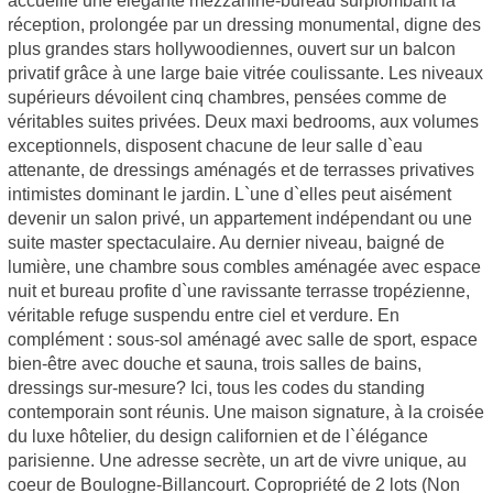
accueille une élégante mezzanine-bureau surplombant la
réception, prolongée par un dressing monumental, digne des
plus grandes stars hollywoodiennes, ouvert sur un balcon
privatif grâce à une large baie vitrée coulissante. Les niveaux
supérieurs dévoilent cinq chambres, pensées comme de
véritables suites privées. Deux maxi bedrooms, aux volumes
exceptionnels, disposent chacune de leur salle d`eau
attenante, de dressings aménagés et de terrasses privatives
intimistes dominant le jardin. L`une d`elles peut aisément
devenir un salon privé, un appartement indépendant ou une
suite master spectaculaire. Au dernier niveau, baigné de
lumière, une chambre sous combles aménagée avec espace
nuit et bureau profite d`une ravissante terrasse tropézienne,
véritable refuge suspendu entre ciel et verdure. En
complément : sous-sol aménagé avec salle de sport, espace
bien-être avec douche et sauna, trois salles de bains,
dressings sur-mesure? Ici, tous les codes du standing
contemporain sont réunis. Une maison signature, à la croisée
du luxe hôtelier, du design californien et de l`élégance
parisienne. Une adresse secrète, un art de vivre unique, au
coeur de Boulogne-Billancourt. Copropriété de 2 lots (Non