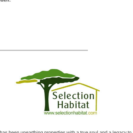
has been unearthing properties with a true soul and a legacy to 