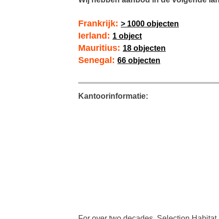
Frankrijk:
> 1000 objecten
Ierland:
1 object
Mauritius:
18 objecten
Senegal:
66 objecten
Kantoorinformatie:
For over two decades, Selection Habitat 