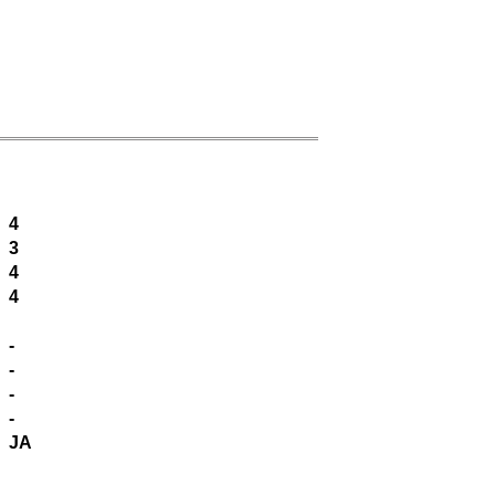
4
3
4
4
-
-
-
-
JA