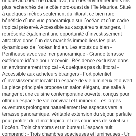
unique au coeur de Balaclava, l`un des environnements les
plus recherchés de la côte nord-ouest de l`île Maurice. Situé
à quelques mètres seulement du littoral, ce bien rare
bénéficie d`une vue panoramique sur l`océan et d`un cadre
tropical préservé. Accessible aux acquéreurs étrangers, il
représente également une opportunité d`investissement
attractive dans l`un des marchés immobiliers les plus
dynamiques de l`océan Indien. Les atouts du bien -
Penthouse avec vue mer panoramique - Grande terrasse
extérieure idéale pour recevoir - Résidence exclusive dans
un environnement tropical - A quelques pas du littoral -
Accessible aux acheteurs étrangers - Fort potentiel
d`investissement locatif Un espace de vie lumineux et ouvert
La pièce principale propose un salon élégant, une salle à
manger et une cuisine contemporaine ouverte, conçus pour
offrir un espace de vie convivial et lumineux. Les larges
ouvertures prolongent naturellement les espaces vers la
terrasse panoramique, véritable extension du séjour, parfaite
pour profiter du climat tropical et des couchers de soleil sur
l`océan. Trois chambres et un bureau L`espace nuit
comprend : - Trois chambres spacieuses et lumineuses - Un