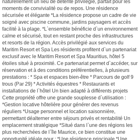
naturellement un lieu de détente privilégié, parfait pour les
moments de convivialité ou de repos. Une résidence
sécurisée et élégante *La résidence propose un cadre de vie
soigné avec piscine commune, jardins paysagers et accès
facilité à la plage. *L`ensemble bénéficie d`un environnement
calme et sécurisé, tout en restant proche des infrastructures
et resorts de la région. Accès privilégié aux services du
Maritim Resort et Spa Les résidents profitent d`un partenariat
exclusif avec le Maritim Resort et Spa Mauritius, hôtel 5
étoiles situé à proximité. Ce partenariat permet d`accéder, sur
réservation et à des conditions préférentielles, à plusieurs
prestations : * Spa et espaces bien-être * Parcours de golf 9
trous (Par 29) * Activités équestres * Restaurants et
installations de l`hôtel Un bien adapté à différents projets
Cette propriété offre une grande souplesse d`utilisation :
*Gestion locative hôtelière pour générer des revenus
réguliers *Usage personnel et location saisonnière,
permettant déalterner entre séjours privés et rentabilité Un
emplacement stratégique *Situé dans l`une des régions les
plus recherchées de l`île Maurice, ce bien constitue une
opportunité idéale pour : *Une résidence principale *Une