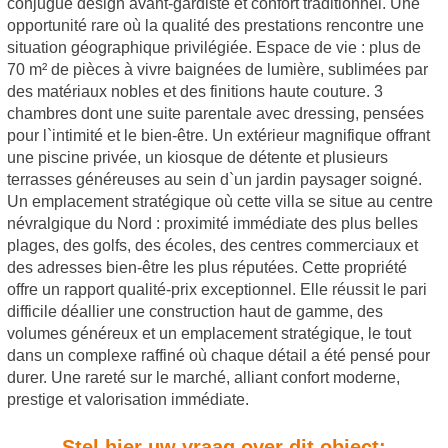
conjugue design avant-gardiste et confort traditionnel. Une
opportunité rare où la qualité des prestations rencontre une
situation géographique privilégiée. Espace de vie : plus de
70 m² de pièces à vivre baignées de lumière, sublimées par
des matériaux nobles et des finitions haute couture. 3
chambres dont une suite parentale avec dressing, pensées
pour l`intimité et le bien-être. Un extérieur magnifique offrant
une piscine privée, un kiosque de détente et plusieurs
terrasses généreuses au sein d`un jardin paysager soigné.
Un emplacement stratégique où cette villa se situe au centre
névralgique du Nord : proximité immédiate des plus belles
plages, des golfs, des écoles, des centres commerciaux et
des adresses bien-être les plus réputées. Cette propriété
offre un rapport qualité-prix exceptionnel. Elle réussit le pari
difficile déallier une construction haut de gamme, des
volumes généreux et un emplacement stratégique, le tout
dans un complexe raffiné où chaque détail a été pensé pour
durer. Une rareté sur le marché, alliant confort moderne,
prestige et valorisation immédiate.
Stel hier uw vraag over dit object: