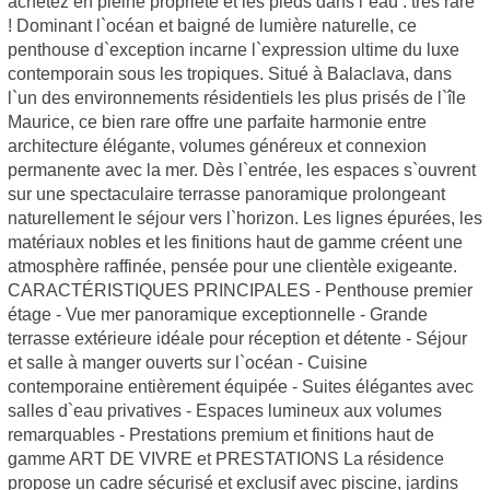
achetez en pleine propriété et les pieds dans l`eau : très rare
! Dominant l`océan et baigné de lumière naturelle, ce
penthouse d`exception incarne l`expression ultime du luxe
contemporain sous les tropiques. Situé à Balaclava, dans
l`un des environnements résidentiels les plus prisés de l`île
Maurice, ce bien rare offre une parfaite harmonie entre
architecture élégante, volumes généreux et connexion
permanente avec la mer. Dès l`entrée, les espaces s`ouvrent
sur une spectaculaire terrasse panoramique prolongeant
naturellement le séjour vers l`horizon. Les lignes épurées, les
matériaux nobles et les finitions haut de gamme créent une
atmosphère raffinée, pensée pour une clientèle exigeante.
CARACTÉRISTIQUES PRINCIPALES - Penthouse premier
étage - Vue mer panoramique exceptionnelle - Grande
terrasse extérieure idéale pour réception et détente - Séjour
et salle à manger ouverts sur l`océan - Cuisine
contemporaine entièrement équipée - Suites élégantes avec
salles d`eau privatives - Espaces lumineux aux volumes
remarquables - Prestations premium et finitions haut de
gamme ART DE VIVRE et PRESTATIONS La résidence
propose un cadre sécurisé et exclusif avec piscine, jardins