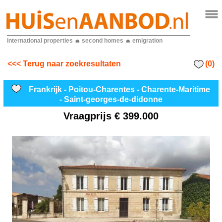
international properties
second homes
emigration
(0)
<<< Terug naar zoekresultaten
Frankrijk - Poitou-Charentes - Charente-Maritime
- Saint-georges-de-didonne
Vraagprijs
€ 399.000