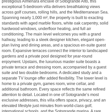
prestigious Almenara enclave of Sotogrande Alto, this
exceptional 5-bedroom villa delivers breathtaking views
across golf courses, rolling hills, and the Mediterranean Sea.
Spanning nearly 1,000 m², the property is built to exacting
standards with aged marble floors, white oak carpentry, solid
hardwood windows, underfloor heating, and full air
conditioning. The main level welcomes you with a grand
hallway, leading to a sleek designer kitchen, elegant open-
plan living and dining areas, and a spacious en-suite guest
room. Expansive terraces connect the interior to landscaped
gardens and a private pool designed for year-round
enjoyment. Upstairs, the luxurious master suite boasts a
private terrace and dressing room, accompanied by a guest
suite and two double bedrooms. A dedicated study and a
separate TV lounge offer added flexibility. The lower level is
home to a private gym, games room, wine cellar, and
additional bathroom. Every space reflects the same refined
attention to detail. Located in one of Sotogrande’s most
exclusive addresses, this villa offers space, privacy, and an
elevated lifestyle just minutes from world-class golf,
international schools, and the Sotogrande marina. A rare