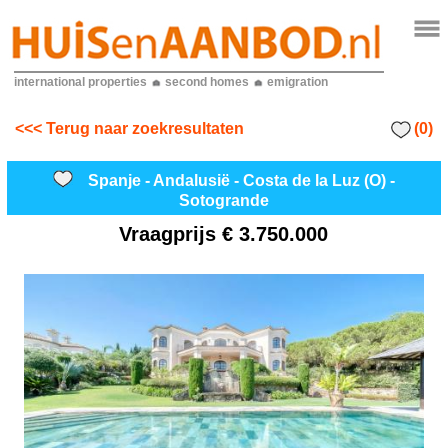
international properties
second homes
emigration
(0)
<<< Terug naar zoekresultaten
Spanje - Andalusië - Costa de la Luz (O) -
Sotogrande
Vraagprijs
€ 3.750.000