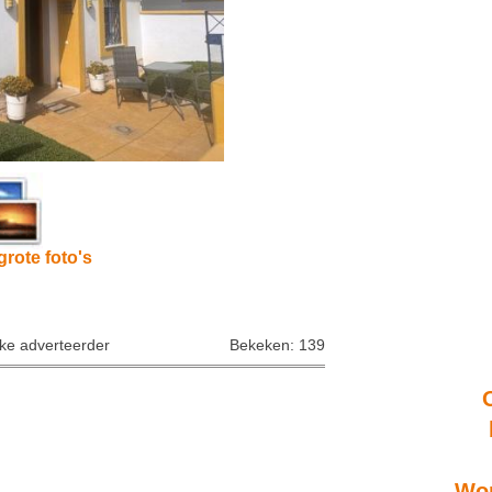
grote foto's
jke adverteerder
Bekeken: 139
Won