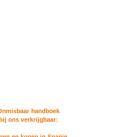
Onmisbaar handboek
bij ons verkrijgbaar:
en en kopen in Spanje