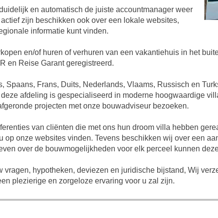
 duidelijk en automatisch de juiste accountmanager weer
 actief zijn beschikken ook over een lokale websites,
egionale informatie kunt vinden.
rkopen en/of huren of verhuren van een vakantiehuis in het bui
SGR en Reise Garant geregistreerd.
s, Spaans, Frans, Duits, Nederlands, Vlaams, Russisch en Turk
eze afdeling is gespecialiseerd in moderne hoogwaardige vill
ntal afgeronde projecten met onze bouwadviseur bezoeken.
referenties van cliënten die met ons hun droom villa hebben ger
nt u op onze websites vinden. Tevens beschikken wij over een 
 geven over de bouwmogelijkheden voor elk perceel kunnen deze
 vragen, hypotheken, deviezen en juridische bijstand, Wij ver
n plezierige en zorgeloze ervaring voor u zal zijn.