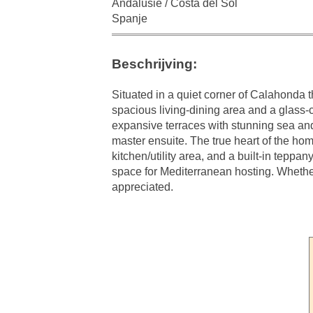
Andalusië / Costa del Sol
Spanje
Beschrijving:
Situated in a quiet corner of Calahonda 
spacious living-dining area and a glass-c
expansive terraces with stunning sea an
master ensuite. The true heart of the ho
kitchen/utility area, and a built-in teppa
space for Mediterranean hosting. Whether 
appreciated.