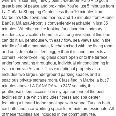
where this stunning, newly built 3-bedroom Palo Alto got a
great blend of peace and proximity. You're just 5 minutes from
La Cañada Shopping Center, less than 10 minutes from
Marbella’s Old Town and marina, and 15 minutes from Puerto
Banús. Málaga Airport is conveniently reachable in just 35
minutes. Whether you're looking for a luxurious primary
residence, a vacation home, or a strong investment this one
can do it all. penthouse with easy flow, sea views and in the
middle of it all a mountain, Kitchen mixed with the living room
and outside makes it feel bigger than it is, and connects all
corners. Floor-to-ceiling glass doors open onto the terrace
underfloor heating throughout, individual air conditioning in
each room via Airzone. This exceptional property also
includes two large underground parking spaces and a
spacious private storage room. Classified in Marbella but 7
minutes above LA CANADA with 24/7 security, this
penthouse offers access to in my opinion one of the best
facilities on site which includes fitness and spa center,
featuring a heated indoor pool spa with sauna, Turkish bath,
ice bath, and a co-working space for remote professionals. All
of these facilities are included in the community fee.