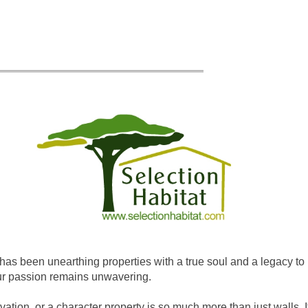
has been unearthing properties with a true soul and a legacy to 
our passion remains unwavering.
vation, or a character property is so much more than just walls. I