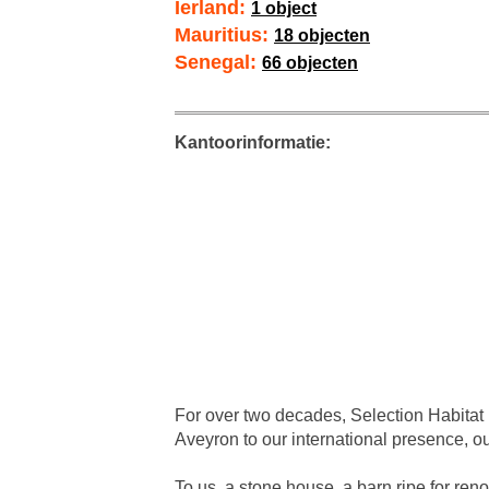
Ierland:
1 object
Mauritius:
18 objecten
Senegal:
66 objecten
Kantoorinformatie:
For over two decades, Selection Habitat 
Aveyron to our international presence, 
To us, a stone house, a barn ripe for reno