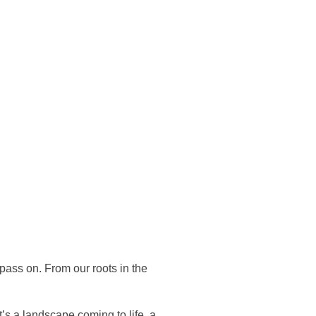
pass on. From our roots in the
t’s a landscape coming to life, a