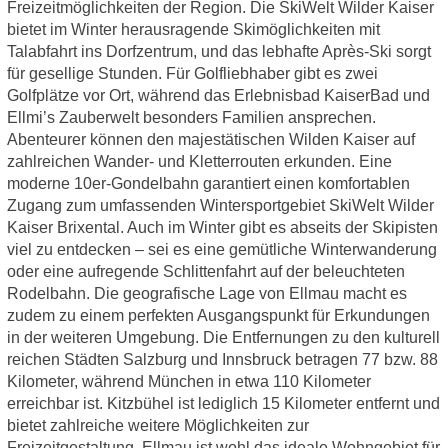
Freizeitmöglichkeiten der Region. Die SkiWelt Wilder Kaiser
bietet im Winter herausragende Skimöglichkeiten mit
Talabfahrt ins Dorfzentrum, und das lebhafte Après-Ski sorgt
für gesellige Stunden. Für Golfliebhaber gibt es zwei
Golfplätze vor Ort, während das Erlebnisbad KaiserBad und
Ellmi’s Zauberwelt besonders Familien ansprechen.
Abenteurer können den majestätischen Wilden Kaiser auf
zahlreichen Wander- und Kletterrouten erkunden. Eine
moderne 10er-Gondelbahn garantiert einen komfortablen
Zugang zum umfassenden Wintersportgebiet SkiWelt Wilder
Kaiser Brixental. Auch im Winter gibt es abseits der Skipisten
viel zu entdecken – sei es eine gemütliche Winterwanderung
oder eine aufregende Schlittenfahrt auf der beleuchteten
Rodelbahn. Die geografische Lage von Ellmau macht es
zudem zu einem perfekten Ausgangspunkt für Erkundungen
in der weiteren Umgebung. Die Entfernungen zu den kulturell
reichen Städten Salzburg und Innsbruck betragen 77 bzw. 88
Kilometer, während München in etwa 110 Kilometer
erreichbar ist. Kitzbühel ist lediglich 15 Kilometer entfernt und
bietet zahlreiche weitere Möglichkeiten zur
Freizeitgestaltung. Ellmau ist wohl das ideale Wohngebiet für