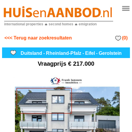
international properties
second homes
emigration
(0)
<<< Terug naar zoekresultaten
Duitsland - Rheinland-Pfalz - Eifel - Gerolstein
Vraagprijs
€ 217.000