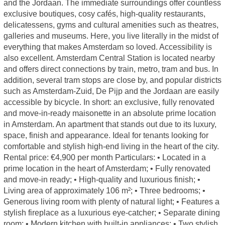
and the Jordaan. The immediate surroundings offer countless
exclusive boutiques, cosy cafés, high-quality restaurants,
delicatessens, gyms and cultural amenities such as theatres,
galleries and museums. Here, you live literally in the midst of
everything that makes Amsterdam so loved. Accessibility is
also excellent. Amsterdam Central Station is located nearby
and offers direct connections by train, metro, tram and bus. In
addition, several tram stops are close by, and popular districts
such as Amsterdam-Zuid, De Pijp and the Jordaan are easily
accessible by bicycle. In short: an exclusive, fully renovated
and move-in-ready maisonette in an absolute prime location
in Amsterdam. An apartment that stands out due to its luxury,
space, finish and appearance. Ideal for tenants looking for
comfortable and stylish high-end living in the heart of the city.
Rental price: €4,900 per month Particulars: • Located in a
prime location in the heart of Amsterdam; • Fully renovated
and move-in ready; • High-quality and luxurious finish; •
Living area of approximately 106 m²; • Three bedrooms; •
Generous living room with plenty of natural light; • Features a
stylish fireplace as a luxurious eye-catcher; • Separate dining
room; • Modern kitchen with built-in appliances; • Two stylish