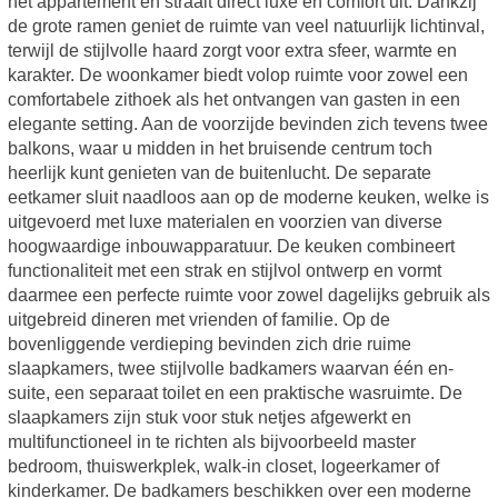
het appartement en straalt direct luxe en comfort uit. Dankzij
de grote ramen geniet de ruimte van veel natuurlijk lichtinval,
terwijl de stijlvolle haard zorgt voor extra sfeer, warmte en
karakter. De woonkamer biedt volop ruimte voor zowel een
comfortabele zithoek als het ontvangen van gasten in een
elegante setting. Aan de voorzijde bevinden zich tevens twee
balkons, waar u midden in het bruisende centrum toch
heerlijk kunt genieten van de buitenlucht. De separate
eetkamer sluit naadloos aan op de moderne keuken, welke is
uitgevoerd met luxe materialen en voorzien van diverse
hoogwaardige inbouwapparatuur. De keuken combineert
functionaliteit met een strak en stijlvol ontwerp en vormt
daarmee een perfecte ruimte voor zowel dagelijks gebruik als
uitgebreid dineren met vrienden of familie. Op de
bovenliggende verdieping bevinden zich drie ruime
slaapkamers, twee stijlvolle badkamers waarvan één en-
suite, een separaat toilet en een praktische wasruimte. De
slaapkamers zijn stuk voor stuk netjes afgewerkt en
multifunctioneel in te richten als bijvoorbeeld master
bedroom, thuiswerkplek, walk-in closet, logeerkamer of
kinderkamer. De badkamers beschikken over een moderne