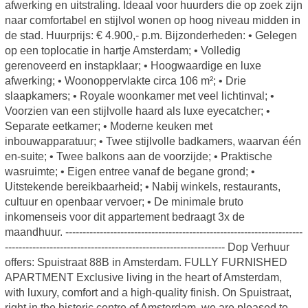
afwerking en uitstraling. Ideaal voor huurders die op zoek zijn
naar comfortabel en stijlvol wonen op hoog niveau midden in
de stad. Huurprijs: € 4.900,- p.m. Bijzonderheden: • Gelegen
op een toplocatie in hartje Amsterdam; • Volledig
gerenoveerd en instapklaar; • Hoogwaardige en luxe
afwerking; • Woonoppervlakte circa 106 m²; • Drie
slaapkamers; • Royale woonkamer met veel lichtinval; •
Voorzien van een stijlvolle haard als luxe eyecatcher; •
Separate eetkamer; • Moderne keuken met
inbouwapparatuur; • Twee stijlvolle badkamers, waarvan één
en-suite; • Twee balkons aan de voorzijde; • Praktische
wasruimte; • Eigen entree vanaf de begane grond; •
Uitstekende bereikbaarheid; • Nabij winkels, restaurants,
cultuur en openbaar vervoer; • De minimale bruto
inkomenseis voor dit appartement bedraagt 3x de
maandhuur. ---------------------------------------------------------------------
---------------------------------------------------------------- Dop Verhuur
offers: Spuistraat 88B in Amsterdam. FULLY FURNISHED
APARTMENT Exclusive living in the heart of Amsterdam,
with luxury, comfort and a high-quality finish. On Spuistraat,
right in the historic centre of Amsterdam, we are pleased to