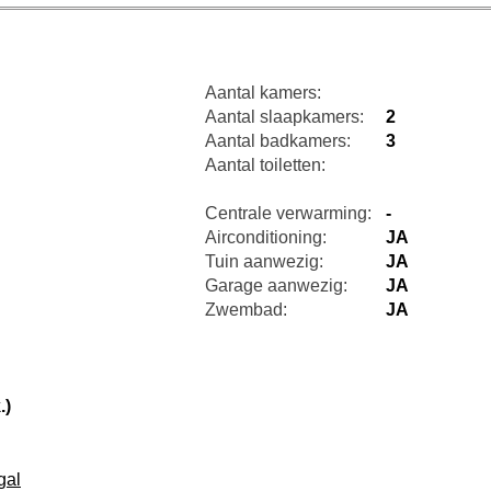
Aantal kamers:
Aantal slaapkamers:
2
Aantal badkamers:
3
Aantal toiletten:
Centrale verwarming:
-
Airconditioning:
JA
Tuin aanwezig:
JA
Garage aanwezig:
JA
Zwembad:
JA
.)
gal