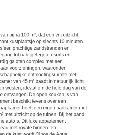
n bijna 100 m², dat een vrij uitzicht
ant kustplaatsje op slechts 10 minuten
 sfeer, prachtige zandstranden en
egang tot nabijgelegen resorts en
ardig gsloten complex met een
 aan voorzieningen, waaronder
schappelijke ontmoetingsruimte met
mer van 45 m² baadt in natuurlijk licht
 en westen, ideaal om de hele dag van de
 te ontvangen. De open keuken is van
tement beschikt tevens over een
laapkamer heeft een eigen badkamer met
met uitzicht op de tuinen. Bij het pand
he auto`s. Dit luxe appartement
veau met royale binnen- en
van de kust wordt Olhos de Água