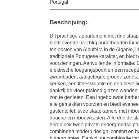
Portugal
Beschrijving:
Dit prachtige appartement met drie slaap
biedt over de prachtig onderhouden tuin
ten oosten van Albufeira in de Algarve, 
traditionele Portugese karakter, en bied
voorzieningen. Aanvullende informatie: 
elektrische toegangspoort en een recep
zwembaden, aangelegde groene zones, ee
keuken, een fitnessruimte en een beveil
dankzij de vloer-plafond glazen wanden 
zon te genieten. Een ingebouwde barbecu
alle gemakken voorzien en biedt eveneen
gastentoilet, twee slaapkamers met in
douche en inbouwkasten. Alle drie de sl
horen ook twee private ondergrondse park
combineert modern design, comfort en h
buitenruimtes. Dankzij de combinatie v