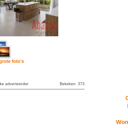
grote foto's
jke adverteerder
Bekeken: 373
Wone