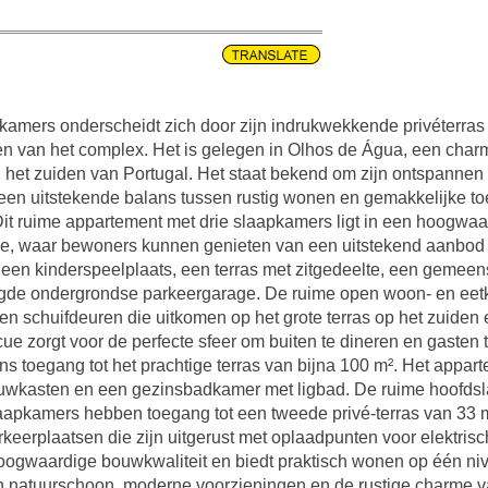
kamers onderscheidt zich door zijn indrukwekkende privéterras va
en van het complex. Het is gelegen in Olhos de Água, een charm
in het zuiden van Portugal. Het staat bekend om zijn ontspannen
t een uitstekende balans tussen rustig wonen en gemakkelijke to
Dit ruime appartement met drie slaapkamers ligt in een hoogwa
tie, waar bewoners kunnen genieten van een uitstekend aanbod
n kinderspeelplaats, een terras met zitgedeelte, een gemeen
igde ondergrondse parkeergarage. De ruime open woon- en eetka
en schuifdeuren die uitkomen op het grote terras op het zuiden
e zorgt voor de perfecte sfeer om buiten te dineren en gasten
s toegang tot het prachtige terras van bijna 100 m². Het appar
bouwkasten en een gezinsbadkamer met ligbad. De ruime hoofds
aapkamers hebben toegang tot een tweede privé-terras van 33 m² 
eerplaatsen die zijn uitgerust met oplaadpunten voor elektrisc
oogwaardige bouwkwaliteit en biedt praktisch wonen op één ni
an natuurschoon, moderne voorzieningen en de rustige charme 