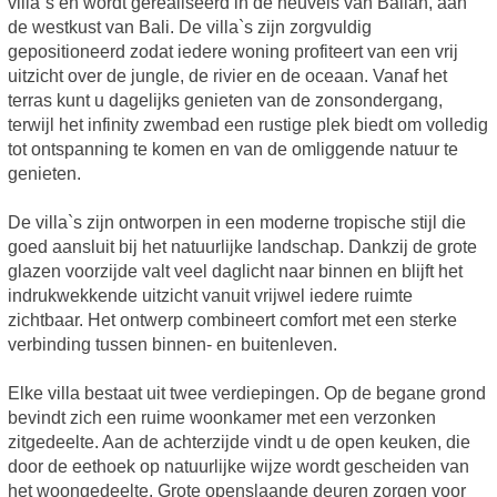
villa`s en wordt gerealiseerd in de heuvels van Balian, aan
de westkust van Bali. De villa`s zijn zorgvuldig
gepositioneerd zodat iedere woning profiteert van een vrij
uitzicht over de jungle, de rivier en de oceaan. Vanaf het
terras kunt u dagelijks genieten van de zonsondergang,
terwijl het infinity zwembad een rustige plek biedt om volledig
tot ontspanning te komen en van de omliggende natuur te
genieten.
De villa`s zijn ontworpen in een moderne tropische stijl die
goed aansluit bij het natuurlijke landschap. Dankzij de grote
glazen voorzijde valt veel daglicht naar binnen en blijft het
indrukwekkende uitzicht vanuit vrijwel iedere ruimte
zichtbaar. Het ontwerp combineert comfort met een sterke
verbinding tussen binnen- en buitenleven.
Elke villa bestaat uit twee verdiepingen. Op de begane grond
bevindt zich een ruime woonkamer met een verzonken
zitgedeelte. Aan de achterzijde vindt u de open keuken, die
door de eethoek op natuurlijke wijze wordt gescheiden van
het woongedeelte. Grote openslaande deuren zorgen voor