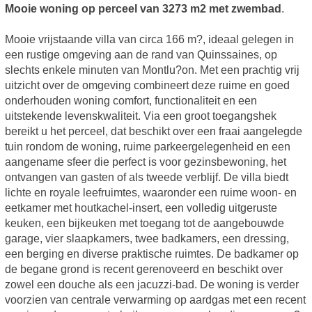
Mooie woning op perceel van 3273 m2 met zwembad
.
Mooie vrijstaande villa van circa 166 m?, ideaal gelegen in
een rustige omgeving aan de rand van Quinssaines, op
slechts enkele minuten van Montlu?on. Met een prachtig vrij
uitzicht over de omgeving combineert deze ruime en goed
onderhouden woning comfort, functionaliteit en een
uitstekende levenskwaliteit. Via een groot toegangshek
bereikt u het perceel, dat beschikt over een fraai aangelegde
tuin rondom de woning, ruime parkeergelegenheid en een
aangename sfeer die perfect is voor gezinsbewoning, het
ontvangen van gasten of als tweede verblijf. De villa biedt
lichte en royale leefruimtes, waaronder een ruime woon- en
eetkamer met houtkachel-insert, een volledig uitgeruste
keuken, een bijkeuken met toegang tot de aangebouwde
garage, vier slaapkamers, twee badkamers, een dressing,
een berging en diverse praktische ruimtes. De badkamer op
de begane grond is recent gerenoveerd en beschikt over
zowel een douche als een jacuzzi-bad. De woning is verder
voorzien van centrale verwarming op aardgas met een recent