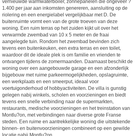
vernieuwde warmwaterboiler, zonnepanelen die ongeveer ?
1.400 per jaar aan inkomsten genereren, aansluiting op de
riolering en een energielabel vergelijkbaar met D. De
buitenruimte vormt een van de grote troeven van deze
woning. Een ruim terras op het zuiden kijkt uit over het
verwarmde zwembad van 10 x 5 meter en de fraai
aangelegde tuin. Rondom het zwembad bevinden zich
tevens een buitenkeuken, een extra terras en een toilet,
waardoor dit de ideale plek is om familie en vrienden te
ontvangen tijdens de zomermaanden. Daarnaast beschikt de
woning over een aangebouwde garage en een afzonderlijk
bijgebouw met ruime parkeermogelijkheden, opslagruimte,
een werkplaats en een smeerput, ideaal voor
voertuigonderhoud of hobbyactiviteiten. De villa is gunstig
gelegen nabij winkels, scholen en voorzieningen en biedt
tevens een snelle verbinding naar de supermarkten,
restaurants, medische voorzieningen en het treinstation van
Montlu?on, met verbindingen naar diverse grote Franse
steden. Een ruime en aantrekkelijke woning die uitstekende
binnen- en buitenvoorzieningen combineert op een gewilde
locatie nabij Montlu?on.