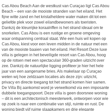
Cas Abou Beach Aan de westkust van Curaçao ligt Cas Abou
Beach – een van de mooiste stranden van het eiland. Het
fijne witte zand en het kristalheldere water maken dit tot een
geliefde plek voor zowel eilandbewoners als toeristen.
Dankzij de kleurrijke koraalriffen is het strand ideaal om te
snorkelen. Cas Abou is een rustige en groene omgeving
waar ontspanning centraal staat. Wie een huis wil kopen op
Cas Abou, kiest voor een leven midden in de natuur met een
van de mooiste baaien van het eiland. Het Resort Deze luxe
villa is gelegen in het beveiligde resort van Cas Abou, hoog
op de rotsen met een spectaculair 360-graden uitzicht over
zee. Dankzij de natuurlijke ligging profiteer je hier het hele
jaar van een aangename bries. Als makelaar op Curaçao
weten wij hoe zeldzaam locaties als deze zijn: uitzicht,
privacy en directe toegang tot het strand komen hier samen.
De Villa Bij aankomst word je verwelkomd via een imposante
dubbele toegangspoort. Deze villa is geen doorsnee woning
– dit is een architectonisch meesterwerk, ontworpen voor wie
op zoek is naar een combinatie van stijl, ruimte en rust. De
woning biedt vijf ruime slaapkamers en drie elegante