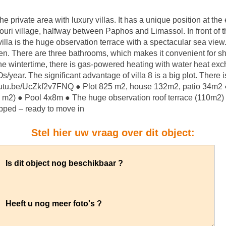
the private area with luxury villas. It has a unique position at th
ouri village, halfway between Paphos and Limassol. In front of t
 villa is the huge observation terrace with a spectacular sea view
n. There are three bathrooms, which makes it convenient for shor
 the wintertime, there is gas-powered heating with water heat e
ar. The significant advantage of villa 8 is a big plot. There i
//youtu.be/UcZkf2v7FNQ ● Plot 825 m2, house 132m2, patio 34m2
0 m2) ● Pool 4x8m ● The huge observation roof terrace (110m2
ipped – ready to move in
Stel hier uw vraag over dit object: