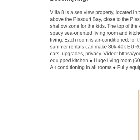
Villa 8 is a sea view property, located in 
above the Pissouri Bay, close to the Piss
shallow zone for the kids. The top of the
spacy sea-oriented living room and kitche
living. Each room is air-conditioned; for
summer rentals can make 30k-40k EUROs/ye
cars, upgrades, privacy. Video: https:
equipped kitchen ● Huge living room (6
Air conditioning in all rooms ● Fully equ