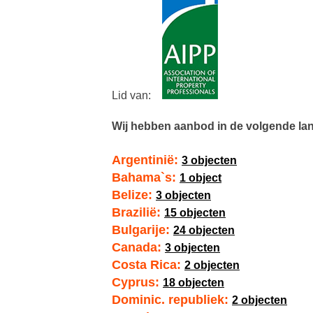
Lid van:
Wij hebben aanbod in de volgende la
Argentinië:
3 objecten
Bahama`s:
1 object
Belize:
3 objecten
Brazilië:
15 objecten
Bulgarije:
24 objecten
Canada:
3 objecten
Costa Rica:
2 objecten
Cyprus:
18 objecten
Dominic. republiek:
2 objecten