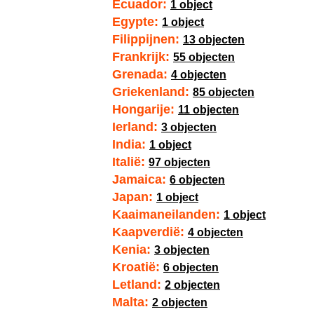
Ecuador:
1 object
Egypte:
1 object
Filippijnen:
13 objecten
Frankrijk:
55 objecten
Grenada:
4 objecten
Griekenland:
85 objecten
Hongarije:
11 objecten
Ierland:
3 objecten
India:
1 object
Italië:
97 objecten
Jamaica:
6 objecten
Japan:
1 object
Kaaimaneilanden:
1 object
Kaapverdië:
4 objecten
Kenia:
3 objecten
Kroatië:
6 objecten
Letland:
2 objecten
Malta:
2 objecten