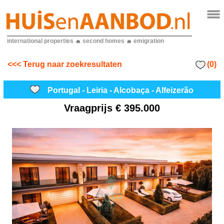
international properties
second homes
emigration
(0)
<<< Terug naar zoekresultaten
Portugal - Leiria - Alcobaça - Alfeizerão
Vraagprijs
€ 395.000